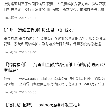
上海诺亚财富子公司微诺亚 职责： * 负责维护财富方舟、微诺亚项
目相关系统，支持日常业务部门需求，版本发布，故障排查等运维
工作 * 优化自动化运维、应用监控等运维体系，提升整体运维效率
Linux职位
2017-02-07
要求： 1. 3年以上全职运维或相关岗位经验 2. 了解linux系统，
tcp/ip网络等基础原理，能够排查解决相关故障 3. 熟练使用
[广州－运维工程师] 贝法易 （8-12k ）
shell/python/awk等常见…
职位描述 职位描述： 1. 负责公司在线业务系统的监控、服务器资源
管理、系统和网络维护，及时响应故障处理，保障系统的稳定运
行； 2. 负责业务上线的架构实施、系统部署、平台配置及运行优
Linux职位
2015-03-02
化； 3. 配合研发团队进行系统平台软件版本的调试及升级操作； 4.
及时发现系统运行中的隐患，并提出合理化调优建议，保障系统高
【招聘福利】上海雪山金融/高级运维工程师/待遇面谈/
效运行； 5. 编写相关系统运维手册、部署手册，…
家嘴站/
你好： www.xueshandai.com为本公司的相关网址 可供了解 公
司介绍 上海雪山金融信息服务有限公司成立于2012年1月，位于
上海市浦东新区陆家嘴，是一家专业的金融服务公司，是在中国大
Linux职位
2015-06-05
力支持中小微企业发展，建设多层次资本市场，资产证券化和利率
市场化的公平和透明的宏观背景下…
【福利贴-招聘】- python运维开发工程师