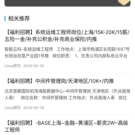
相关推荐
【福利招聘】系统运维工程师岗位/上海/15K-20K/15薪/
五险一金/补充公积金/补充商业保险/内推
智能云科–系统运维工程师 工作地点：上海市杨浦区长阳路1687号
长阳谷创意产业园1号楼 岗位职责： 1、负责公司内部私有云平台
开发环境，测试环境的运维工作 2、负责公司公有云平台测试环境，
Linux职位
2016-05-16
生产环境的运维工作 3、制定运维流程，形成运维规范 岗位要求：
1、计算机软件及相关专业，本科以上学历，3年以上相关I…
【福利招聘】中间件管理岗/天津地区/10K+/内推
北京首都国际机场海航数据中心–中间件管理岗 天津地区（外派渤海
人寿） 岗位名称：中间件管理岗 工作地点：外派渤海人寿 岗位
职责： 1、weblogic中间件（包含集群）的安装部署、配置管理。
Linux职位
2016-05-18
2、weblogic中间件故障处理与性能调优。 3、日常的操作系统运维
（RedHatLinux、AIX）。 任职要…
【福利招聘】-BASE上海~金融~黄浦区~薪资2W~高级
工程师