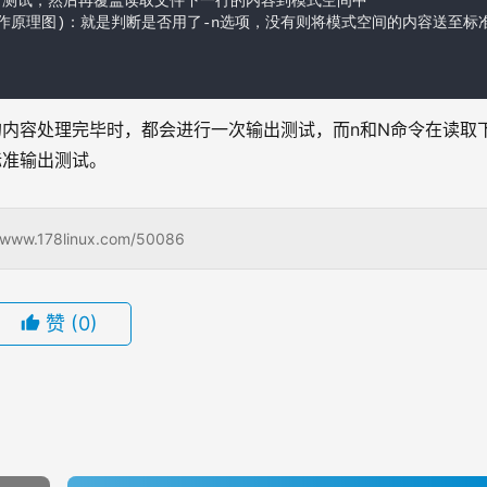
测试，然后再覆盖读取文件下一行的内容到模式空间中        

上面工作原理图)：就是判断是否用了-n选项，没有则将模式空间的内容送至
内容处理完毕时，都会进行一次输出测试，而n和N命令在读取
标准输出测试。
78linux.com/50086
赞
(0)