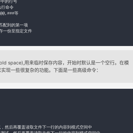
中的行号

行命令

,###等    

配到的第一项        

保存一份至指定文件        

old space),用来临时保存内容，开始时默认是一个空行。在模
以实现一些很复杂的功能。下面是一些高级命令：


试，然后再覆盖读取文件下一行的内容到模式空间中
