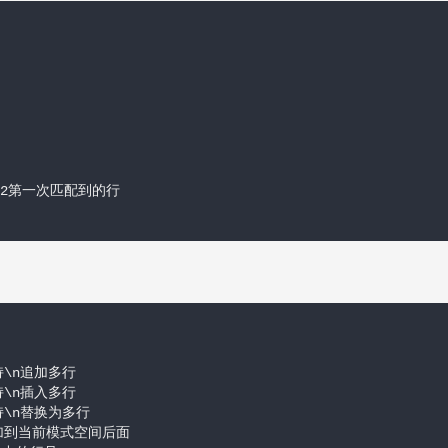


pat2第一次匹配到的行　　

\n追加多行

\n插入多行

持\n替换为多行

，追加到当前模式空间后面
