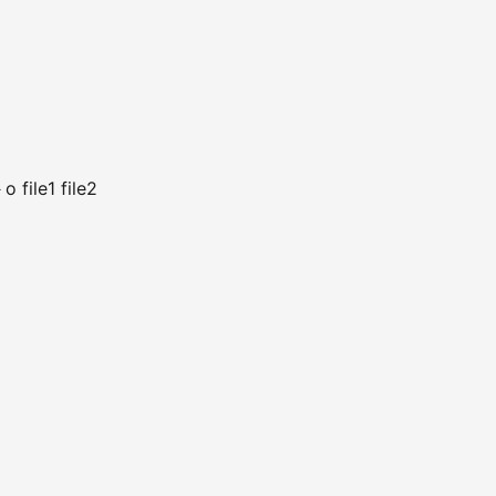
o file1 file2
－