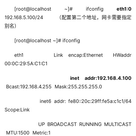
[root@localhost ~]# ifconfig 
eth1:0
192.168.5.100/24        （配置第二个地址，网卡需要指定
别名）
[root@localhost ~]# ifconfig 
eth1      Link encap:Ethernet  HWaddr 
00:0C:29:5A:C1:C1  
 inet addr:192.168.4.100
 Bcast:192.168.4.255  Mask:255.255.255.0
          inet6 addr: fe80::20c:29ff:fe5a:c1c1/64 
Scope:Link
          UP BROADCAST RUNNING MULTICAST 
 MTU:1500  Metric:1