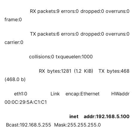
          RX packets:9 errors:0 dropped:0 overruns:0 
frame:0
          TX packets:6 errors:0 dropped:0 overruns:0 
carrier:0
          collisions:0 txqueuelen:1000 
          RX bytes:1281 (1.2 KiB)  TX bytes:468 
(468.0 b)
eth1:0    Link encap:Ethernet  HWaddr 
00:0C:29:5A:C1:C1  
 inet addr:192.168.5.100 
 Bcast:192.168.5.255  Mask:255.255.255.0