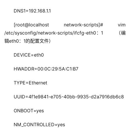
DNS1=192.168.1.1
[root@localhost network-scripts]# vim 
/etc/sysconfig/network-scripts/ifcfg-eth0：1        （编
辑eth0：1的配置文件）
DEVICE=eth0
HWADDR=00:0C:29:5A:C1:B7
TYPE=Ethernet
UUID=4f1e9841-e705-40bb-9935-d2a7916db6c8
ONBOOT=yes
NM_CONTROLLED=yes