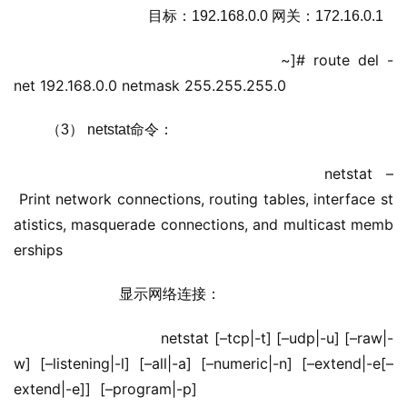
                             目标：192.168.0.0 网关：172.16.0.1
                             ~]# route del -
net 192.168.0.0 netmask 255.255.255.0
 （3） netstat命令：
                     netstat –
 Print network connections, routing tables, interface st
atistics, masquerade connections, and multicast memb
erships
                     显示网络连接：
                         netstat [–tcp|-t] [–udp|-u] [–raw|-
w] [–listening|-l] [–all|-a] [–numeric|-n] [–extend|-e[–
extend|-e]]  [–program|-p]