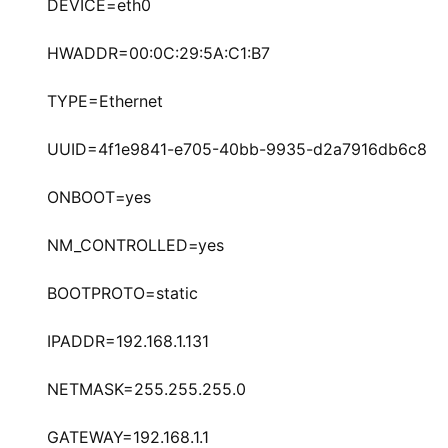
DEVICE=eth0
HWADDR=00:0C:29:5A:C1:B7
TYPE=Ethernet
UUID=4f1e9841-e705-40bb-9935-d2a7916db6c8
ONBOOT=yes
NM_CONTROLLED=yes
BOOTPROTO=static
IPADDR=192.168.1.131
NETMASK=255.255.255.0
GATEWAY=192.168.1.1