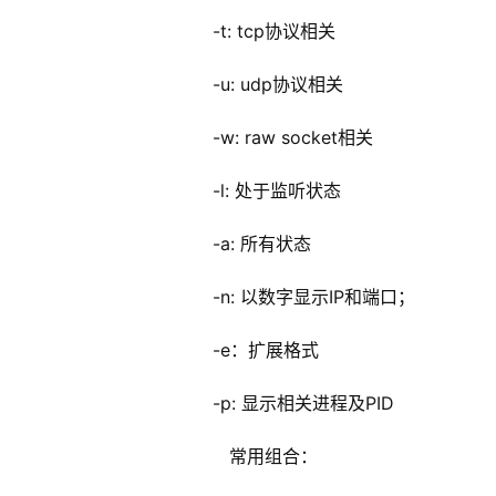
                             -t: tcp协议相关
                             -u: udp协议相关
                             -w: raw socket相关
                             -l: 处于监听状态
                             -a: 所有状态
                             -n: 以数字显示IP和端口；
                             -e：扩展格式
                             -p: 显示相关进程及PID
                                常用组合：