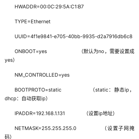
HWADDR=00:0C:29:5A:C1:B7
TYPE=Ethernet
UUID=4f1e9841-e705-40bb-9935-d2a7916db6c8
ONBOOT=yes                    （默认为no，需要设置成
yes）
NM_CONTROLLED=yes
BOOTPROTO=static               （static：静态ip，
dhcp：自动获取ip）
IPADDR=192.168.1.131            （设置ip地址）
NETMASK=255.255.255.0            （设置子网掩
码）