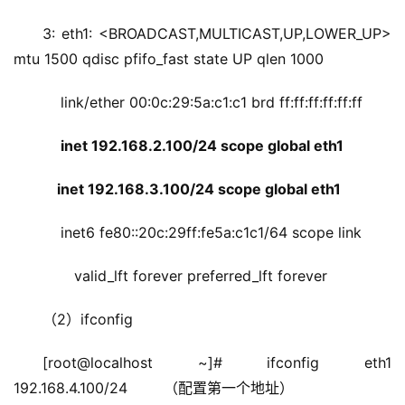
3: eth1: <BROADCAST,MULTICAST,UP,LOWER_UP> 
mtu 1500 qdisc pfifo_fast state UP qlen 1000
    link/ether 00:0c:29:5a:c1:c1 brd ff:ff:ff:ff:ff:ff
inet 192.168.2.100/24 scope global eth1
    inet 192.168.3.100/24 scope global eth1
    inet6 fe80::20c:29ff:fe5a:c1c1/64 scope link 
       valid_lft forever preferred_lft forever
（2）ifconfig
[root@localhost ~]# ifconfig eth1 
192.168.4.100/24        （配置第一个地址）