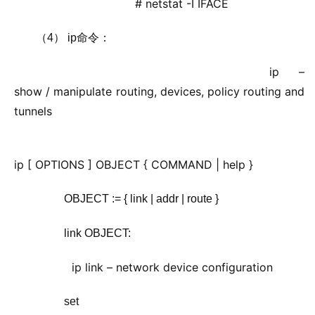
                             # netstat -I IFACE  
 （4） ip命令：
            ip –
 show / manipulate routing, devices, policy routing and
 tunnels
 ip [ OPTIONS ] OBJECT { COMMAND | help }
           OBJECT := { link | addr | route }
           link OBJECT:
           ip link – network device configuration
           set