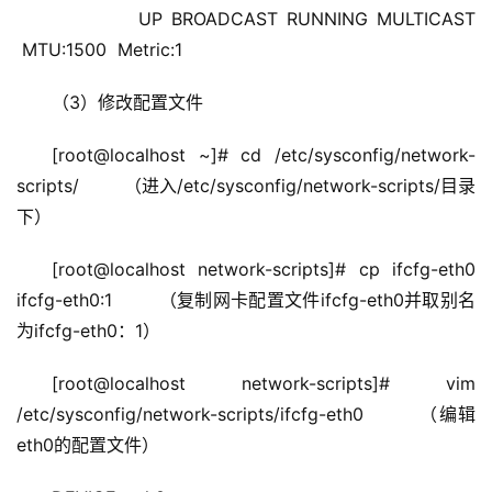
          UP BROADCAST RUNNING MULTICAST 
 MTU:1500  Metric:1
（3）修改配置文件
[root@localhost ~]# cd /etc/sysconfig/network-
scripts/        （进入/etc/sysconfig/network-scripts/目录
下）
[root@localhost network-scripts]# cp ifcfg-eth0 
ifcfg-eth0:1        （复制网卡配置文件ifcfg-eth0并取别名
为ifcfg-eth0：1）
[root@localhost network-scripts]# vim 
/etc/sysconfig/network-scripts/ifcfg-eth0        （编辑
eth0的配置文件）