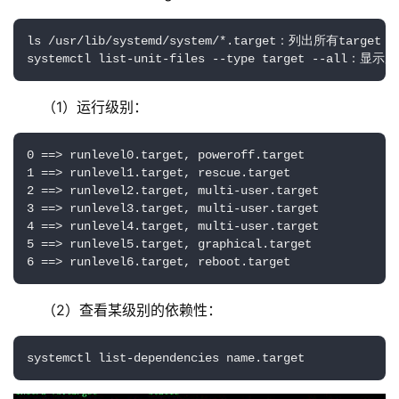
ls /usr/lib/systemd/system/*.target：列出所有target un
systemctl list-unit-files --type target --all：显
（1）运行级别：
0 ==> runlevel0.target, poweroff.target

1 ==> runlevel1.target, rescue.target

2 ==> runlevel2.target, multi-user.target

3 ==> runlevel3.target, multi-user.target

4 ==> runlevel4.target, multi-user.target

5 ==> runlevel5.target, graphical.target

6 ==> runlevel6.target, reboot.target
（2）查看某级别的依赖性：
systemctl list-dependencies name.target