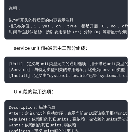
说明：

以“#”开头的行后面的内容表示注释

相关布尔值，1 、yes 、on 、true  都是开启，0 、no 、off、
时间单位默认是秒，所以要用毫秒（ms）分钟（m）等请显示说明
service unit file通常由三部分组成：
[Unit]：定义与unit类型无关的通用选项，用于描述unit类型的
[Service]：与特定类型相关的专用选项；此处为service类型

[Install]：定义由“systemctl enable”已经“systemc
Unit段的常用选项：
Description：描述信息

After：定义unit的启动次序，表示当前unit应该晚于那些unit启
Requires：依赖到的其它units，强依赖，被依赖的units无法激
wants：依赖到的其它units,弱依赖

Conflicts：定义units间的冲突关系