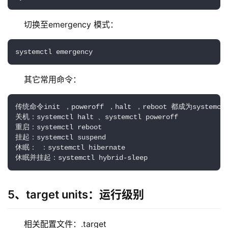
切换至emergency 模式：
systemctl emergency
其它常用命令：
传统命令init ，poweroff ，halt ，reboot 都成为systemct
关机：systemctl halt 、systemctl poweroff

重启：systemctl reboot

挂起：systemctl suspend

休眠： ：systemctl hibernate

休眠并挂起：systemctl hybrid-sleep
5、target units：运行级别
相关配置文件：.target