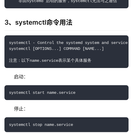
    非由systemd 启动的服务，systemctl无法与之通信
3、systemctl命令用法
systemctl - Control the systemd system and service ma
systemctl [OPTIONS...] COMMAND [NAME...]

注意：以下name.service表示某个具体服务
启动：
systemctl start name.service
停止：
systemctl stop name.service