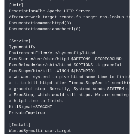
[Unit]

Description=The Apache HTTP Server

After=network.target remote-fs.target nss-lookup.targ
Documentation=man:httpd(8)

Documentation=man:apachectl(8)

[Service]

Type=notify

EnvironmentFile=/etc/sysconfig/httpd

ExecStart=/usr/sbin/httpd $OPTIONS -DFOREGROUND

ExecReload=/usr/sbin/httpd $OPTIONS -k graceful

ExecStop=/bin/kill -WINCH ${MAINPID}

# We want systemd to give httpd some time to finish 
# it to kill httpd after TimeoutStopSec if something
# graceful stop. Normally, Systemd sends SIGTERM sig
# ExecStop, which would kill httpd. We are sending u
# httpd time to finish.

KillSignal=SIGCONT

PrivateTmp=true

[Install]

WantedBy=multi-user.target
