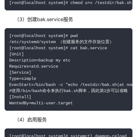
[root@localhost system]# chmod u+x /testdir/bak.sh
（3）创建bak.service服务
[root@localhost system]# pwd

/etc/systemd/system （创建服务的文件存放位置）

[root@localhost system]# cat bak.service 

[Unit]

Description=backup my etc

Requires=atd.service

[Service]

Type=simple

ExecStart=/bin/bash -c "echo /testdir/bak.sh|at now"

#使用/bin/bash命令来执行bak.sh脚本，因此第2步可以省略

[Install]

WantedBy=multi-user.target
（4）启用服务
[root@localhost system]# systemctl daemon-reload
