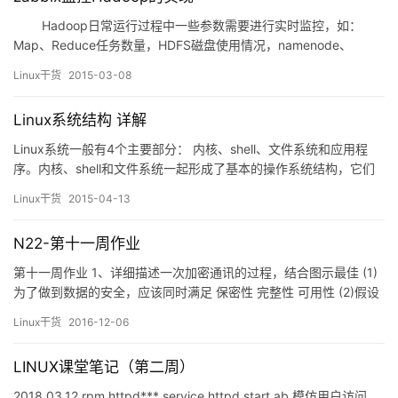
Hadoop日常运行过程中一些参数需要进行实时监控，如：
Map、Reduce任务数量，HDFS磁盘使用情况，namenode、
datanode在线数量及健康情况，以便更好的掌握整个Hadoop集群
Linux干货
2015-03-08
架构的运行情况。 下面结合最近工作中的一些…
Linux系统结构 详解
Linux系统一般有4个主要部分： 内核、shell、文件系统和应用程
序。内核、shell和文件系统一起形成了基本的操作系统结构，它们
使得用户可以运行程序、管理文件并使用系统。部分层次结构如图
Linux干货
2015-04-13
1-1所示。 1. linux内核 内核是操作系统的核心，具有很多最基
本功能，它负责管理系…
N22-第十一周作业
第十一周作业 1、详细描述一次加密通讯的过程，结合图示最佳 (1)
为了做到数据的安全，应该同时满足 保密性 完整性 可用性 (2)假设
A,B通信，A是客户机，B是服务器 a、客户端向服务器端发送自己支
Linux干货
2016-12-06
持的加密方式，并且向服务器端请求其CA颁发给的证书 b、服务器
选择共同支持的加密方式并发送自己的证书； c、客户端收到其证
LINUX课堂笔记（第二周）
书，并验证证书，证书必须同时满足以下条…
2018.03.12 rpm httpd*** service httpd start ab 模仿用户访问