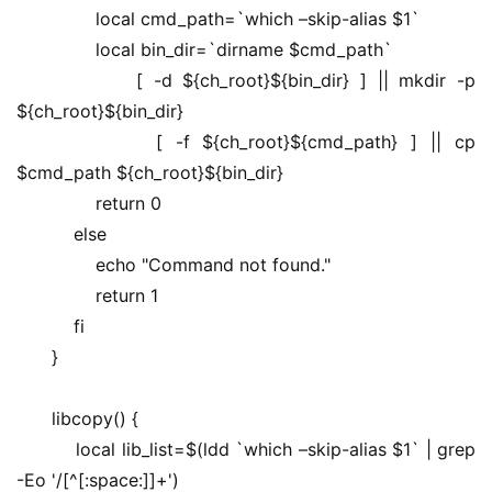
        local cmd_path=`which –skip-alias $1`
        local bin_dir=`dirname $cmd_path`
        [ -d ${ch_root}${bin_dir} ] || mkdir -p 
${ch_root}${bin_dir}
        [ -f ${ch_root}${cmd_path} ] || cp 
$cmd_path ${ch_root}${bin_dir}
        return 0
    else
        echo "Command not found."
        return 1
    fi
}
libcopy() {
    local lib_list=$(ldd `which –skip-alias $1` | grep 
-Eo '/[^[:space:]]+')