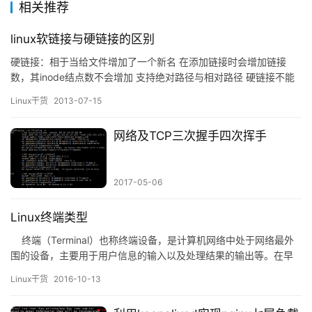
相关推荐
linux软链接与硬链接的区别
硬链接：相于当给文件增加了一个新名 在添加链接时会增加链接
数，其inode结点数不会增加 支持绝对路径与相对路径 硬链接不能
对目录来创建 不能跨分区来创建链接 硬链接链接到文件被删除时，
Linux干货
2013-07-15
依旧可以通过链接文件来访问被删文件的数据 软链接：可以支持对
目录来创建链接 （注，当你用rm -rf 删除目录的时候，目录不会删
网络及TCP三次握手四次挥手
除，但目录中的内容会被删除，并且会删除源文件）…
2017-05-06
Linux终端类型
终端（Terminal）也称终端设备，是计算机网络中处于网络最外
围的设备，主要用于用户信息的输入以及处理结果的输出等。在早
期计算机系统中，由于计算机主机昂贵，因此一个主机（IBM大型计
Linux干货
2016-10-13
算机）一般会配置多个终端，这些终端本身不具备计算能力，仅仅
承担信息输入输出的工作，运算和处理均由主机来完成。在个人计