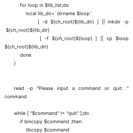
    for loop in $lib_list;do
        local lib_dir=`dirname $loop`
        [ -d ${ch_root}${lib_dir} ] || mkdir -p 
 ${ch_root}${lib_dir}
        [ -f ${ch_root}${loop} ] || cp $loop 
${ch_root}${lib_dir}
    done
}
read -p "Please input a command or quit: " 
command
while [ "$command" != "quit" ];do
    if bincopy $command ;then
        libcopy $command