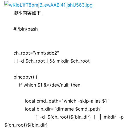
脚本内容如下：
#!/bin/bash
ch_root="
/mnt/sdc2
"
[ ! -d $ch_root ] && mkdir $ch_root
bincopy() {
    if which $1 &>/dev/null; then
        local cmd_path=`which –skip-alias $1`
        local bin_dir=`dirname $cmd_path`
        [ -d ${ch_root}${bin_dir} ] || mkdir -p 
${ch_root}${bin_dir}