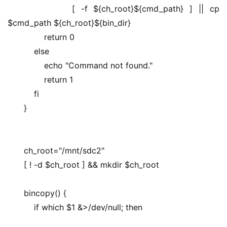
        [ -f ${ch_root}${cmd_path} ] || cp 
$cmd_path ${ch_root}${bin_dir}
        return 0
    else
        echo "Command not found."
        return 1
    fi
}
ch_root="/mnt/sdc2"
[ ! -d $ch_root ] && mkdir $ch_root
bincopy() {
    if which $1 &>/dev/null; then