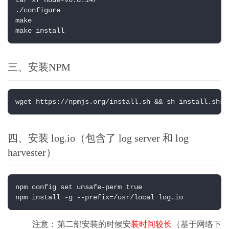
tar xf node-v0.8.14/

./configure

make

make install
三、安装NPM
wget https://npmjs.org/install.sh && sh install.shsi
四、安装 log.io（包含了 log server 和 log
harvester）
npm config set unsafe-perm true

npm install -g --prefix=/usr/local log.io
    注意：第二部安装的时候安
装时间较长
（基于网络下