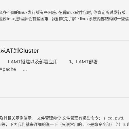
不同的linux发行版有些困惑. 在看linux软件包时, 你肯定听过发行版,
接触linux,想理解会有些困难. 我们就先了解下linux系统内部结构的一些信
-从AT到Cluster
一、 LAMT搭建以及部署应用 1、LAMT部署
pache …
相关示例演示。 文件管理命令 文件管理有哪些命令：ls, cd, pwd,
 less, head, tail等，下面我们就来详细的说一下（只说常用的，不是命令全部） (1). ls