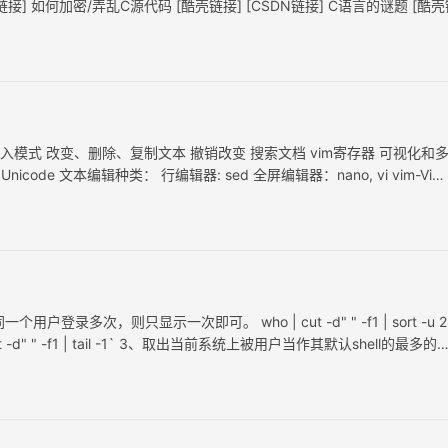
SDN链接] 如何加密/弄乱C源代码 [酷壳链接] [CSDN链接] C语言的谜题 [酷
，进入插入模式 改变、删除、复制文本 撤销改变 搜索文档 vim寄存器 可视化和
I, Unicode 文本编辑种类： 行编辑器: sed 全屏编辑器：nano, vi vim-Vi
次，则只显示一次即可。 who | cut -d" " -f1 | sort -u 
" " -f1 | tail -1` 3、取出当前系统上被用户当作其默认shell的最多的