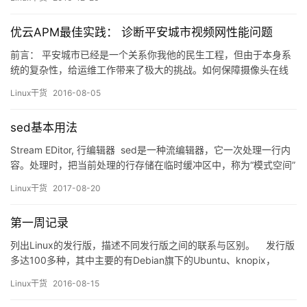
城市(ZZ)和组织(MageEdu)； (2)设置部门为Ops，主机名为
www2.stuX.com，邮件为admin@stuX.com； 1.CA生成私…
优云APM最佳实践： 诊断平安城市视频网性能问题
前言： 平安城市已经是一个关系你我他的民生工程，但由于本身系
统的复杂性，给运维工作带来了极大的挑战。如何保障摄像头在线
率？如何在系统中找到视频系统故障的问题所在？在我们某一次项
Linux干货
2016-08-05
目经历中，优云APM在发现问题，定位故障等方面，起了很大作
用，帮助我们顺利的定位到了系统的故障所在。 平安城市是一个特
sed基本用法
大型、综合性非常强的管理系统，不仅需要满足治安管理、城市管
理、交通…
Stream EDitor, 行编辑器 sed是一种流编辑器，它一次处理一行内
容。处理时，把当前处理的行存储在临时缓冲区中，称为“模式空间”
（pattern space）， 接着用sed命令处理缓冲区中的内容，处理完
Linux干货
2017-08-20
成后，把缓冲区的内容送往屏幕。然后读入下行，执行下一个循
环。如果没有使诸如‘D’的特殊命令， 那会在两个循环之间清空模式
第一周记录
空间，但不会…
列出Linux的发行版，描述不同发行版之间的联系与区别。 发行版
多达100多种，其中主要的有Debian旗下的Ubuntu、knopix，
Slackware旗下的S.u.S.E，RedHat公司旗下的RedHat、CentOS、
Linux干货
2016-08-15
Fedora。其中各个版本之间的区别：包管理器的区别；但其内核都
是Linux内核。 ifconfig： 查…