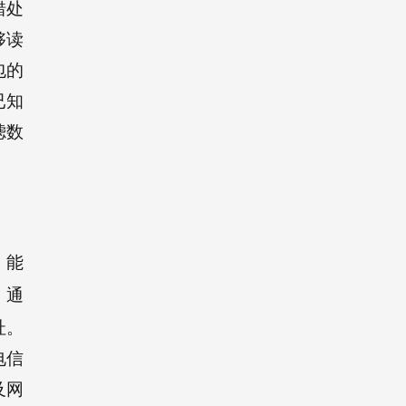
错处
够读
包的
已知
滤数
，能
，通
址。
电信
及网