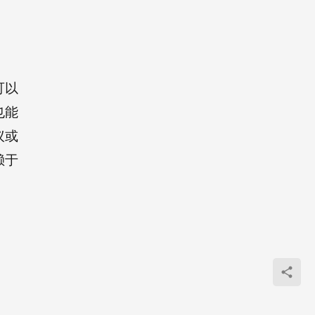
可以
也能
议或
赖于