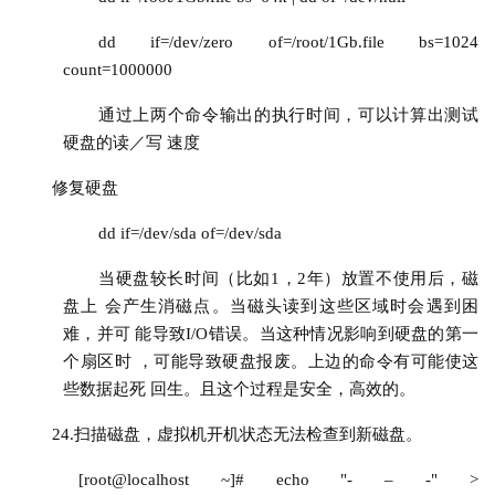
dd if=/dev/zero of=/root/1Gb.file bs=1024 
count=1000000
通过上两个命令输出的执行时间，可以计算出测试
硬盘的读／写 速度
修复硬盘
dd if=/dev/sda of=/dev/sda
当硬盘较长时间（比如1，2年）放置不使用后，磁
盘上 会产生消磁点。当磁头读到这些区域时会遇到困
难，并可 能导致I/O错误。当这种情况影响到硬盘的第一
个扇区时 ，可能导致硬盘报废。上边的命令有可能使这
些数据起死 回生。且这个过程是安全，高效的。
24.扫描磁盘，虚拟机开机状态无法检查到新磁盘。
[root@localhost ~]# echo "- – -" > 