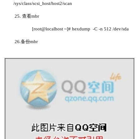
/sys/class/scsi_host/host2/scan
25.
查看
mbr
              [root@localhost ~]# hexdump  -C -n 512 /dev/sda
26.
备份mbr