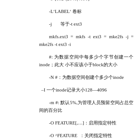
-L‘LABEL‘ 卷标
-j
等于-t
ext
3
mkfs.ext3 = mkfs -t ext3 = mke2fs -j = 
mke2fs -t ext3 -i
#: 为数据空间中每多少个字节创建一个
inode；此大 小不应该小于block的大小
-N #：为数据空间创建个多少个inode
–
I
 一个inode记录大小128—4096
-m #: 默认5%,为管理人员预留空间占总空
间的百分比
-O FEATURE[,…]：启用指定特性
-O ^FEATURE  ：关闭指定特性