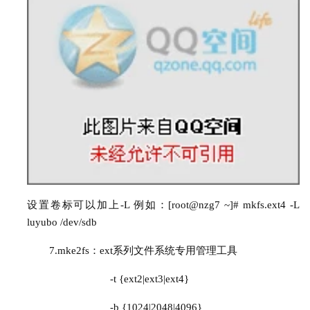
设置卷标可以加上-L 例如：
[root@nzg7 ~]# mkfs.ext4 -L 
luyubo /dev/sdb
7.
mke
2
fs：ext系列文件系统专用管理工具
-t
{ext
2
|ext
3
|ext
4
}
-b
{
1024
|
2048
|
4096
}