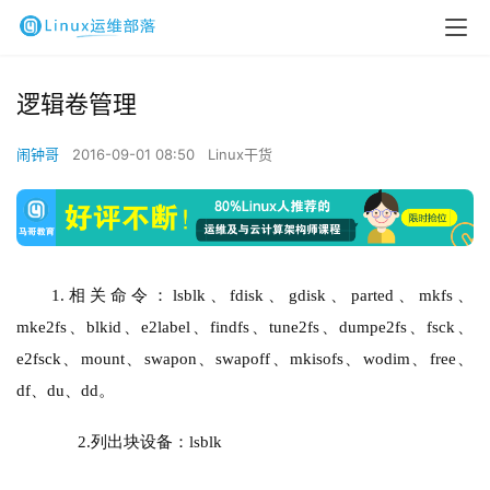
逻辑卷管理
闹钟哥
2016-09-01 08:50
Linux干货
1.
相关命令：lsblk、fdisk、gdisk、
parted
、mkfs、
mke
2
fs、blkid、e
2
label、findfs、tune
2
fs、dumpe
2
fs、fsck、
e
2
fsck、mount、swapon、swapoff、mkisofs、wodim、free、
df、du、dd。
2.
列出块设备：lsblk