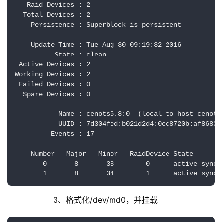
   Raid Devices : 2

  Total Devices : 2

    Persistence : Superblock is persistent

    Update Time : Tue Aug 30 09:19:32 2016

          State : clean 

 Active Devices : 2

Working Devices : 2

 Failed Devices : 0

  Spare Devices : 0

           Name : cenots6.8:0  (local to host cenots6
           UUID : 7d304fed:b021d2d4:0cc8720b:af8683fb
         Events : 17

    Number   Major   Minor   RaidDevice State

       0       8       33        0      active sync  
       1       8       34        1      active sync 
            3、格式化/dev/md0，并挂载