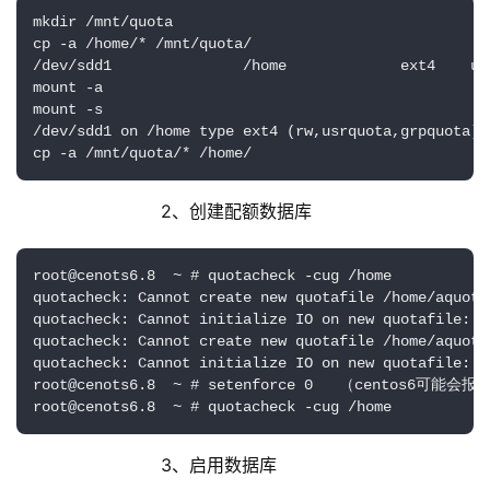
mkdir /mnt/quota

cp -a /home/* /mnt/quota/

/dev/sdd1               /home             ext4    us
mount -a

mount -s

/dev/sdd1 on /home type ext4 (rw,usrquota,grpquota)

cp -a /mnt/quota/* /home/
                    2、创建配额数据库
root@cenots6.8  ~ # quotacheck -cug /home

quotacheck: Cannot create new quotafile /home/aquo
quotacheck: Cannot initialize IO on new quotafile:
quotacheck: Cannot create new quotafile /home/aquo
quotacheck: Cannot initialize IO on new quotafile:
root@cenots6.8  ~ # setenforce 0   （centos6可能会
root@cenots6.8  ~ # quotacheck -cug /home
                    3、启用数据库