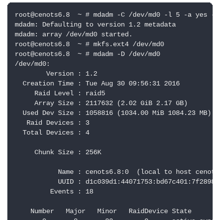
root@cenots6.8  ~ # mdadm -C /dev/md0 -l 5 -a yes -n
mdadm: Defaulting to version 1.2 metadata

mdadm: array /dev/md0 started.

root@cenots6.8  ~ # mkfs.ext4 /dev/md0

root@cenots6.8  ~ # mdadm -D /dev/md0

/dev/md0:

        Version : 1.2

  Creation Time : Tue Aug 30 09:56:31 2016

     Raid Level : raid5

     Array Size : 2117632 (2.02 GiB 2.17 GB)

  Used Dev Size : 1058816 (1034.00 MiB 1084.23 MB)

   Raid Devices : 3

  Total Devices : 4

     Chunk Size : 256K

           Name : cenots6.8:0  (local to host cenots6
           UUID : d1c039d1:44071753:bd67c401:7f2898af
         Events : 18

    Number   Major   Minor   RaidDevice State
