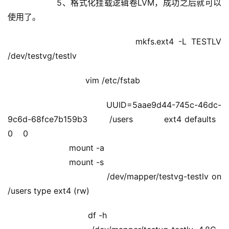
            5、格式化挂载逻辑卷LVM，成功之后就可以
使用了。   
                        mkfs.ext4 -L TESTLV 
/dev/testvg/testlv
                        vim /etc/fstab 
                                UUID=5aae9d44-745c-46dc-
9c6d-68fce7b159b3       /users          ext4 defaults   
0    0 
                        mount -a
                        mount -s
                                /dev/mapper/testvg-testlv on 
/users type ext4 (rw)
                         df -h