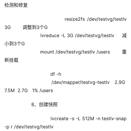
检测和修复
                       resize2fs /dev/testvg/testlv 
3G        调整到3个G
                        lvreduce -L 3G /dev/testvg/testlv     减
小到3个G
                        mount /dev/testvg/testlv /users        重
新挂载
                         df -h
                            /dev/mapper/testvg-testlv   2.9G  
7.5M  2.7G   1% /users
            8、创建快照
                        lvcreate -s -L 512M -n testlv-snap 
-p r /dev/testvg/testlv