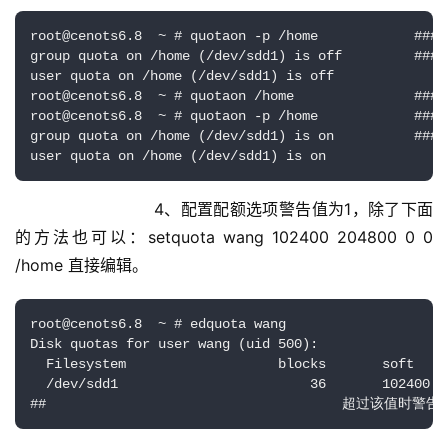
root@cenots6.8  ~ # quotaon -p /home           
group quota on /home (/dev/sdd1) is off         ##
user quota on /home (/dev/sdd1) is off

root@cenots6.8  ~ # quotaon /home               #
root@cenots6.8  ~ # quotaon -p /home            
group quota on /home (/dev/sdd1) is on          ###
user quota on /home (/dev/sdd1) is on
                    4、配置配额选项警告值为1，除了下面
的方法也可以：setquota wang 102400 204800 0 0 
/home 直接编辑。
root@cenots6.8  ~ # edquota wang

Disk quotas for user wang (uid 500):

  Filesystem                   blocks       soft    
  /dev/sdd1                        36       102400  
##                                     超过该值时