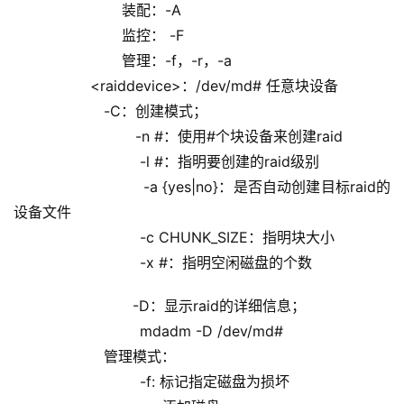
                        装配：-A
                        监控： -F
                        管理：-f，-r，-a
                 <raiddevice>：/dev/md# 任意块设备
                    -C：创建模式；
                           -n #：使用#个块设备来创建raid
                            -l #：指明要创建的raid级别
                            -a {yes|no}：是否自动创建目标raid的
设备文件
                            -c CHUNK_SIZE：指明块大小
                            -x #：指明空闲磁盘的个数
                    -D：显示raid的详细信息；
                            mdadm -D /dev/md#
                    管理模式：
                            -f: 标记指定磁盘为损坏