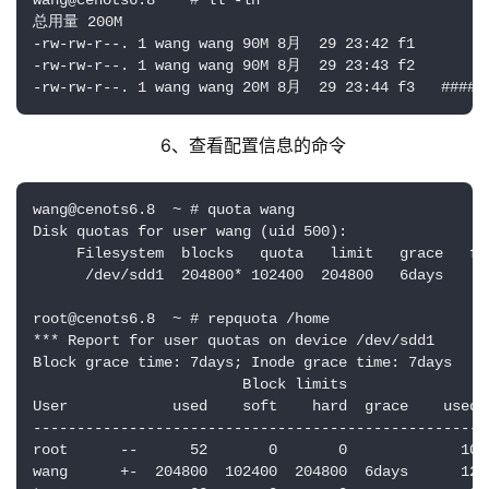
wang@cenots6.8  ~ # ll -lh

总用量 200M

-rw-rw-r--. 1 wang wang 90M 8月  29 23:42 f1

-rw-rw-r--. 1 wang wang 90M 8月  29 23:43 f2

-rw-rw-r--. 1 wang wang 20M 8月  29 23:44 
                    6、查看配置信息的命令
wang@cenots6.8  ~ # quota wang

Disk quotas for user wang (uid 500): 

     Filesystem  blocks   quota   limit   grace   fi
      /dev/sdd1  204800* 102400  204800   6days     
root@cenots6.8  ~ # repquota /home

*** Report for user quotas on device /dev/sdd1

Block grace time: 7days; Inode grace time: 7days

                        Block limits                F
User            used    soft    hard  grace    used 
----------------------------------------------------
root      --      52       0       0             10 
wang      +-  204800  102400  204800  6days      12 