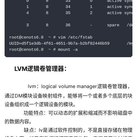
       0       8       33        0      active sync  
       1       8       34        1      active sync  
       4       8       35        2      active sync  
       3       8       36        -      spare   /dev/
root@cenots6.8  ~ # vim /etc/fstab 

UUID=d5f1e3db-4f61-4651-9b7a-b2bf82446b59       /myd
root@cenots6.8  ~ # mount -a
LVM逻辑卷管理器：
        lvm：logical volume manager逻辑卷管理器，
通过DM模块设备映射组件，能够将一个或者多个底层的块
设备组织成一个逻辑设备的模块。
            功能特点：可以动态的扩展和缩减而不影响磁盘中
的数据内容。
            缺点：lv是通过软件控制的，不是直接存储在物理