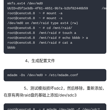
mkfs.ext4 /dev/md0

UUID=d5f1e3db-4f61-4651-9b7a-b2bf82446b59       /mnt
root@cenots6.8  ~ # mount -a

root@cenots6.8  ~ # mount -s

/dev/md0 on /mnt/raid type ext4 (rw)

root@cenots6.8  ~ # cd /mnt/raid/

root@cenots6.8  /mnt/raid # touch a

root@cenots6.8  /mnt/raid # echo bbbb > a

root@cenots6.8  /mnt/raid # cat a

bbbb
           4、生成配置文件
mdadm -Ds /dev/md0 > /etc/mdadm.conf
          5、测试模拟损坏sdc2，然后移除，重新添加，
在原有两块raid盘的基础上添加/dev/sdc3
root@cenots6.8  ~ # mdadm /dev/md0 -f /dev/sdc2   