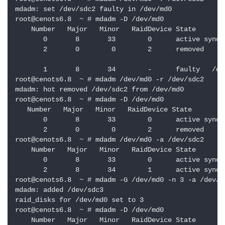
mdadm: set /dev/sdc2 faulty in /dev/md0

root@cenots6.8  ~ # mdadm -D /dev/md0             
    Number   Major   Minor   RaidDevice State

       0       8       33        0      active sync  
       2       0        0        2      removed

       1       8       34        -      faulty   /dev
root@cenots6.8  ~ # mdadm /dev/md0 -r /dev/sdc2  
mdadm: hot removed /dev/sdc2 from /dev/md0

root@cenots6.8  ~ # mdadm -D /dev/md0             
   Number   Major   Minor   RaidDevice State

       0       8       33        0      active sync  
       2       0        0        2      removed

root@cenots6.8  ~ # mdadm /dev/md0 -a /dev/sdc2 
    Number   Major   Minor   RaidDevice State

       0       8       33        0      active sync  
       2       8       34        1      active sync  
root@cenots6.8  ~ # mdadm -G /dev/md0 -n 3 -a /dev
mdadm: added /dev/sdc3

raid_disks for /dev/md0 set to 3

root@cenots6.8  ~ # mdadm -D /dev/md0 

    Number   Major   Minor   RaidDevice State
