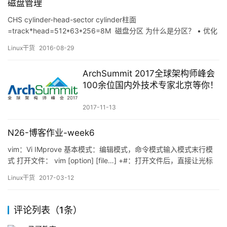
磁盘管理
…
CHS cylinder-head-sector cylinder柱面
=track*head=512*63*256=8M 磁盘分区 为什么是分区？ • 优化
I/O 性能 • 实现磁盘空间配额限制 • 提高修复速度 • 隔离系统和程
Linux干货
2016-08-29
序 • 安装多个OS • 采用不同文件系统 MBR：使用32位表示扇区
数量，按每扇区512字节计算，每个…
ArchSummit 2017全球架构师峰会
100余位国内外技术专家北京等你！
2017-11-13
N26-博客作业-week6
vim：Vi IMprove 基本模式：编辑模式，命令模式输入模式末行模
式 打开文件： vim [option] [file…] +#：打开文件后，直接让光标
处于第#行的行首+/PATTERN：打开文件后，直接让光标处于第一
Linux干货
2017-03-12
个被PATTERN匹配到的行的行首 模式转换：编辑模式：默认模式编
辑模式 –> 输入模式：i：insert…
评论列表（1条）