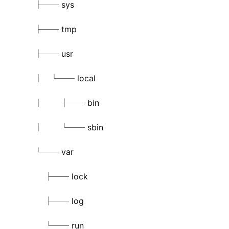
    ├── sys
    ├── tmp
    ├── usr
    │   └── local
    │       ├── bin
    │       └── sbin
    └── var
        ├── lock
        ├── log
        └── run