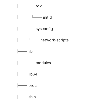
    │   ├── rc.d
    │   │   └── init.d
    │   └── sysconfig
    │       └── network-scripts
    ├── lib
    │   └── modules
    ├── lib64
    ├── proc
    ├── sbin