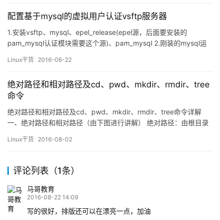
配置基于mysql的虚拟用户认证vsftp服务器
1.安装vsftp、mysql、epel_release(epel源，后面要安装的
pam_mysql认证模块需要这个源)、pam_mysql 2.刚装的mysql运
行一下/usr/bin/mysql_secure_installation 3.建立数据库vsftpd，
Linux干货
2016-06-22
建表user， create database vsftpd； …
绝对路径和相对路径及cd、pwd、mkdir、rmdir、tree
命令
绝对路径和相对路径及cd、pwd、mkdir、rmdir、tree命令详解
一、绝对路径和相对路径（由下图进行讲解） 绝对路径：由根目录
开始（/）开始的文件名或者目录名称，我们通过绝对路径切换
Linux干货
2016-08-02
到/man1文件处，所经过的路径。 cat /root/usr/share/man/man1
如下图 相对路径：相对于当前路径，以当前所在位置的相对路径。
例如…
评论列表（1条）
马哥教育
2016-08-22 14:09
写的很好，排版还可以在漂亮一点，加油