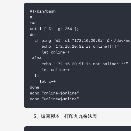
#!/bin/bash

#

i=1

until [ $i -gt 254 ];

do

  if ping -W1 -c1 "172.16.20.$i" &> /dev/nul
     echo "172.16.20.$i is online!!!!"

     let online++

 else

     echo "172.16.20.$i is not online!!!!"

     let unline++

  fi

    let i++

done

echo "online=$online"

echo "unline=$unline"
5
、编写脚本，打印九九乘法表