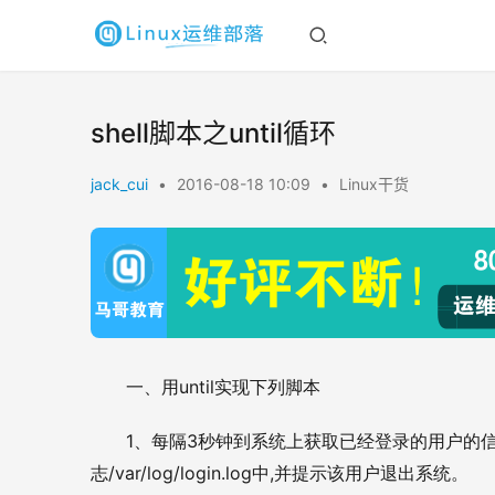
shell脚本之until循环
jack_cui
•
2016-08-18 10:09
•
Linux干货
until
一、用
实现下列脚本
1
3
、每隔
秒钟到系统上获取已经登录的用户的
/var/log/login.log
,
志
中
并提示该用户退出系统。