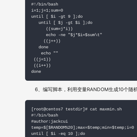
#!/bin/bash

i=1;j=1;sum=0

until [ $i -gt 9 ];do

   until [ $j -gt $i ];do

      ((sum=j*i))

      echo -ne "$j*$i=$sum\t"

     ((j++))

   done

    echo ""

 ((j=1))

 ((i++))

done
6
RANDOM
10
、编写脚本，利用变量
生成
个随
[root@centos7 testdir]# cat maxmin.sh

#!/bin/bash

#author:jackcui

temp=$[$RANDOM%20];max=$temp;min=$temp;i=0

until [ $i -eq 10 ];do
