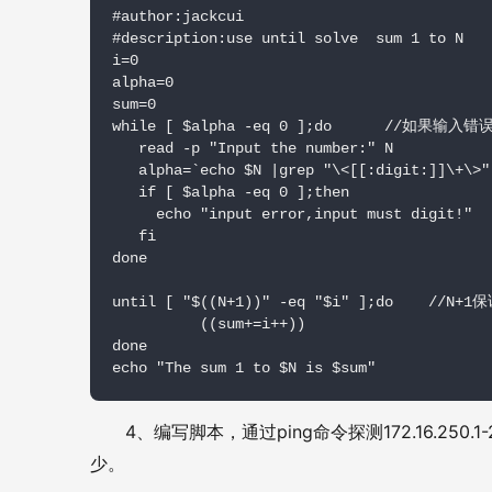
#author:jackcui

#description:use until solve  sum 1 to N

i=0

alpha=0

sum=0

while [ $alpha -eq 0 ];do      //如果输入
   read -p "Input the number:" N

   alpha=`echo $N |grep "\<[[:digit:]]\+\>"|
   if [ $alpha -eq 0 ];then

     echo "input error,input must digit!"

   fi

done

until [ "$((N+1))" -eq "$i" ];do    
          ((sum+=i++))

done

echo "The sum 1 to $N is $sum"
4
ping
172.16.250.1
、编写脚本，通过
命令探测
少。