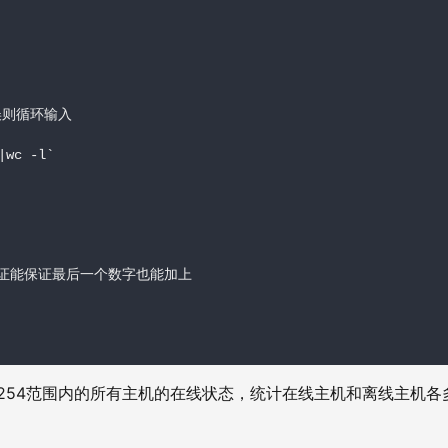
错误则循环输入

wc -l`

//N+1保证能保证最后一个数字也能加上

-254
范围内的所有主机的在线状态，统计在线主机和离线主机各