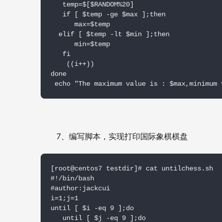
   temp=$[$RANDOM%20]

   if [ $temp -ge $max ];then

      max=$temp

  elif [ $temp -lt $min ];then

      min=$temp

   fi

    ((i++))

done

 echo "The maximum value is : $max,minimum 
7
、编写脚本，实现打印国际象棋棋盘
[root@centos7 testdir]# cat untilchess.sh

#!/bin/bash

#author:jackcui

i=1;j=1

until [ $i -eq 9 ];do

   until [ $j -eq 9 ];do
