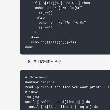
    if [ $[(i+j)%2] -eq 0  ];then

     echo -en "\e[45m  \e[0m"

       ((j++))

      else

       echo -en "\e[47m  \e[0m"

       ((j++))

     fi

   done

   echo "";((i++));((j=1))

done
8
、打印等腰三角形
#!/bin/bash

#author:jackcui

read -p "Input the line you want print: " li
nline=1

i=0;j=0

until [ $nline -eq $[line+1] ];do

  until [ $[line-nline-i ] -eq 0 ];do
