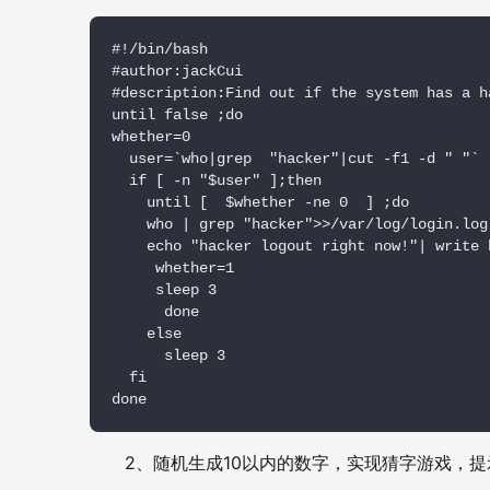
#!/bin/bash

#author:jackCui

#description:Find out if the system has a h
until false ;do

whether=0

  user=`who|grep  "hacker"|cut -f1 -d " "`

  if [ -n "$user" ];then

    until [  $whether -ne 0  ] ;do

    who | grep "hacker">>/var/log/login.log

    echo "hacker logout right now!"| write h
     whether=1

     sleep 3

      done

    else

      sleep 3

  fi

done
2
10
、随机生成
以内的数字，实现猜字游戏，提