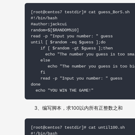
[root@centos7 testdir]# cat guess_BorS.sh

#!/bin/bash

#author:jackcui

random=$[$RANDOM%10]

read -p "Input you number: " guess

until [ $random -eq $guess ];do

    if [ $random -gt $guess ];then

      echo "The number you guess is too smal
    else

       echo "The number you guess is too big
    fi

    read -p "Input you number: " guess

done

  echo "YOU WIN THE GAME!"
3
100
、编写脚本，求
以内所有正整数之和
[root@centos7 testdir]# cat until100.sh

#!/bin/bash
