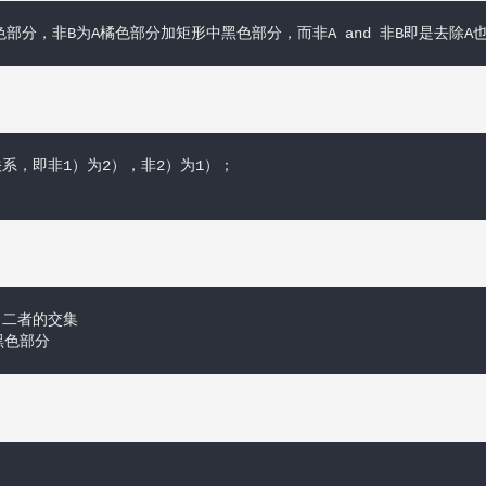
形中黑色部分，非B为A橘色部分加矩形中黑色部分，而非A and 非B即是去除
系，即非1）为2），非2）为1）；

，二者的交集

黑色部分