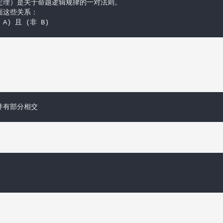
定理）是关于命题逻辑规律的一对法则。

这些关系：

 A) 且 (非 B)
并有部分相交