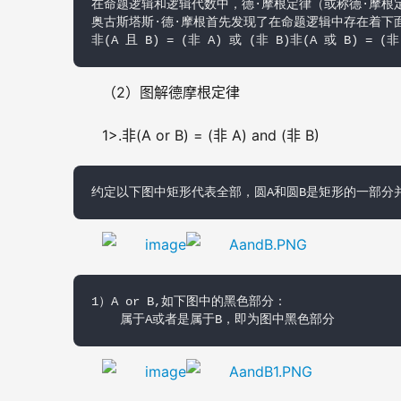
在命题逻辑和逻辑代数中，德·摩根定律（或称德·摩根
奥古斯塔斯·德·摩根首先发现了在命题逻辑中存在着下面
非(A 且 B) = (非 A) 或 (非 B)非(A 或 B) = (非
（2）图解德摩根定律
1>.非(A or B) = (非 A) and (非 B)
约定以下图中矩形代表全部，圆A和圆B是矩形的一部分
1）A or B,如下图中的黑色部分：

    属于A或者是属于B，即为图中黑色部分