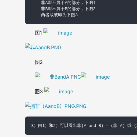
    非A即不属于A的部分，下图1

    非B即不属于B的部分，下图2

    两者取或即为下图3
图1 
图2 
图3 
3）由1）和2）可以看出非(A and B) = (非 A) 或 (