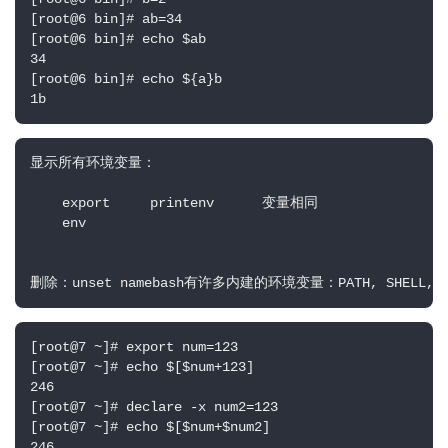
[root@6 bin]# ab=34

[root@6 bin]# echo $ab

34

[root@6 bin]# echo ${a}b

1b
显示所有环境变量： 

    export     printenv      变量相同

    env

删除：unset namebash有许多内建的环境变量：PATH, SHELL, USRE,
[root@7 ~]# export num=123

[root@7 ~]# echo $[$num+123]

246

[root@7 ~]# declare -x num2=123

[root@7 ~]# echo $[$num+$num2]

246