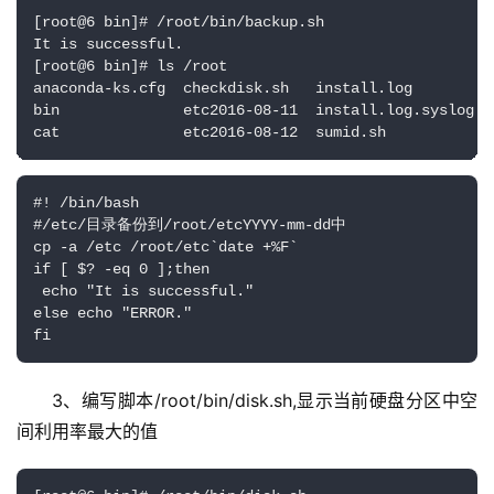
[root@6 bin]# /root/bin/backup.sh

It is successful.

[root@6 bin]# ls /root

anaconda-ks.cfg  checkdisk.sh   install.log     
bin              etc2016-08-11  install.log.syslo
cat              etc2016-08-12  sumid.sh         
#! /bin/bash

#/etc/目录备份到/root/etcYYYY-mm-dd中

cp -a /etc /root/etc`date +%F`

if [ $? -eq 0 ];then

 echo "It is successful."

else echo "ERROR."

fi
3、编写脚本/root/bin/disk.sh,显示当前硬盘分区中空
间利用率最大的值