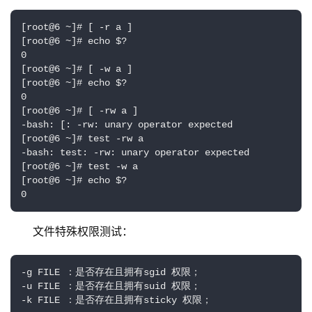
[root@6 ~]# [ -r a ]

[root@6 ~]# echo $?

0

[root@6 ~]# [ -w a ]

[root@6 ~]# echo $?

0

[root@6 ~]# [ -rw a ]

-bash: [: -rw: unary operator expected

[root@6 ~]# test -rw a

-bash: test: -rw: unary operator expected

[root@6 ~]# test -w a

[root@6 ~]# echo $?

0
文件特殊权限测试：
-g FILE ：是否存在且拥有sgid 权限；

-u FILE ：是否存在且拥有suid 权限；

-k FILE ：是否存在且拥有sticky 权限；