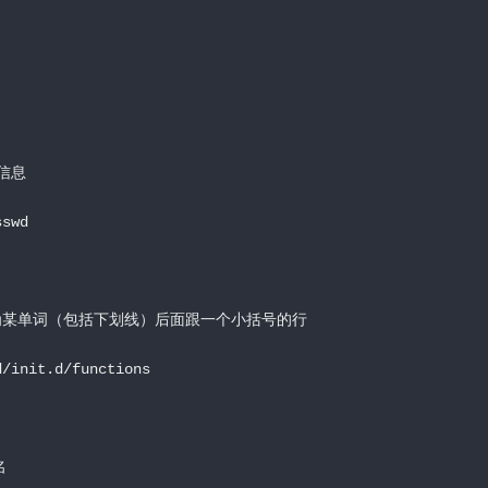
关信息
sswd
文件中行首为某单词（包括下划线）后面跟一个小括号的行
d/init.d/functions
名