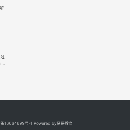
址解
的过
的文
P备16064699号-1
Powered by
马哥教育