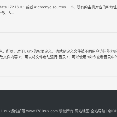
 172.16.0.1 或者 # chronyc sources 2、所有的主机对应的IP地
一致 &…
文件。所以，对于Liunx的权限定义，也就是定义文件被不同用户访问能力
修改文件内容 x：可以将文件启动运行 目录 r：可以使用ls命令查看目录中
决于用户对目录的写权限 x：可以cd到…
8
Linux运维部落
www.178linux.com 版权所有|
网站地图
|
全站导航
|
京IC