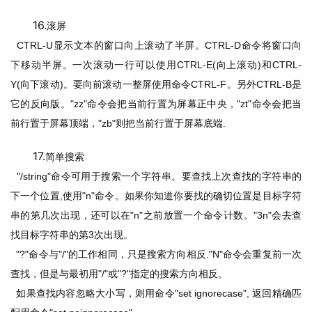
16.
滚屏
  CTRL-U
显示文本的窗口向上滚动了半屏。
CTRL-D
命令将窗口向
下移动半屏。一次滚动一行可以使用
CTRL-E(
向上滚动
)
和
CTRL-
Y(
向下滚动
)
。要向前滚动一整屏使用命令
CTRL-F
。另外
CTRL-B
是
它的反向版。
"zz"
命令会把当前行置为屏幕正中央，
"zt"
命令会把当
前行置于屏幕顶端，
"zb"
则把当前行置于屏幕底端
.
17.
简单搜索
  "/string"
命令可用于搜索一个字符串。要查找上次查找的字符串的
下一个位置
,
使用
"n"
命令。如果你知道你要找的确切位置是目标字符
串的第几次出现，还可以在
"n"
之前放置一个命令计数。
"3n"
会去查
找目标字符串的第
3
次出现。
  "?"
命令与
"/"
的工作相同，只是搜索方向相反
."N"
命令会重复前一次
查找，但是与最初用
"/"
或
"?"
指定的搜索方向相反。
如果查找内容忽略大小写，则用命令
"set ignorecase", 
返回精确匹