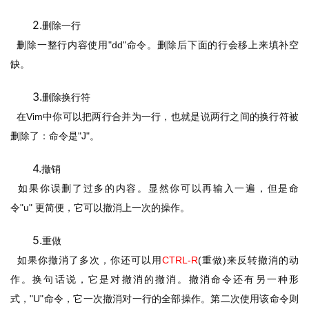
2.
删除一行
删除一整行内容使用
"dd"
命令。删除后下面的行会移上来填补空
缺。
3.
删除换行符
在
Vim
中你可以把两行合并为一行，也就是说两行之间的换行符被
删除了：命令是
"J"
。
4.
撤销
如果你误删了过多的内容。显然你可以再输入一遍，但是命
令
"u" 
更简便，它可以撤消上一次的操作。
5.
重做
如果你撤消了多次，你还可以用
CTRL-R
(
重做
)
来反转撤消的动
作。换
句话说，它是对撤消的撤消。撤消命令还有另一种形
式，
"U"
命令，它一次撤消对一行的全部操作。第二次使用该命令则