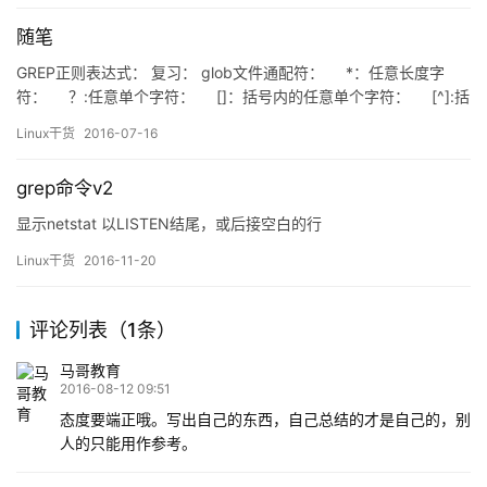
口网桥； IP(Internet protoco…
随笔
GREP正则表达式： 复习： glob文件通配符： *：任意长度字
符： ？:任意单个字符： []：括号内的任意单个字符： [^]:括
号内字符除外： &nbs…
Linux干货
2016-07-16
grep命令v2
显示netstat 以LISTEN结尾，或后接空白的行
Linux干货
2016-11-20
评论列表（1条）
马哥教育
2016-08-12 09:51
态度要端正哦。写出自己的东西，自己总结的才是自己的，别
人的只能用作参考。