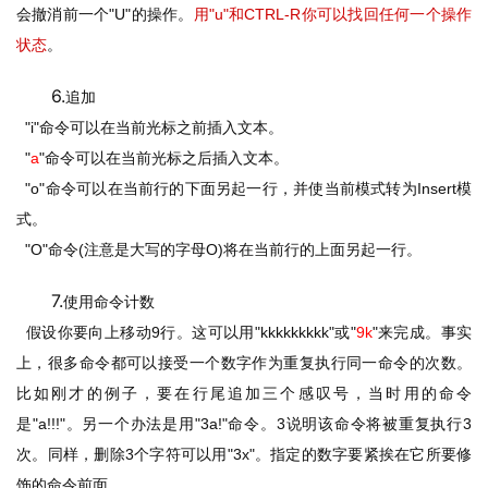
会撤消前一个
"U"
的操作。
用
"u"
和
CTRL-R
你可以找回任何一个操作
状态
。
6.
追加
  "i"
命令可以在当前光标之前插入文本。
  "
a
"
命令可以在当前光标之后插入文本。
  "o"
命令可以在当前行的下面另起一行，并使当前模式转为
Insert
模
式。
  "O"
命令
(
注意是大写的字母
O)
将在当前行的上面另起一行。
7.
使用命令计数
假设你要向上移动
9
行。这可以用
"kkkkkkkkk"
或
"
9k
"
来完成。事实
上，很多命令都可以接受一个数字作为重复执行同一命令的次数。
比如刚才的例子，要在行尾追加三个感叹号，当时用的命令
是
"a!!!"
。另一个办法是用
"3a!"
命令。
3
说明该命令将被重复执行
3
次。同样，删除
3
个字符可以用
"3x"
。指定的数字要紧挨在它所要修
饰的命令前面。