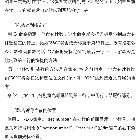
如果当前光标在
"("
上，它就向前跳转到与它匹配的
")"
上，如果当前
在
")"
上，它就向后自动跳转到匹配的
"("
上去
.
14.
移动到指定行
用
"G"
命令指定一个命令计数，这个命令就会把光标定位到由命令
计数指定的行上。比如
"33G"
就会把光标置于第
33
行上。没有指定命
令计数作为参数的话
, "G"
会把光标定位到最后一行上。
"gg"
命令是
跳转到第一行的快捷的方法。
另一个移动到某行的方法是在命令
"%"
之前指定一个命令计数比
如
"50%"
将会把光标定位在文件的中间
. "90%"
跳到接近文件尾的地
方。
命令
"H","M","L",
分别将光标跳转到第一行，中间行，结尾行部分。
15.
告诉你当前的位置
使用
CTRL-G
命令。
"set number"
在每行的前面显示一个行号。相
反关闭行号用命令
":set nonumber"
。
":set ruler"
在
Vim
窗口的右下角
显示当前光标位置。