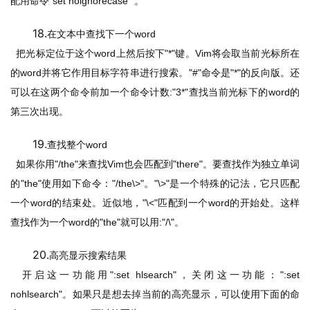
配用命令
"set noignorecase" 
。
18.
在文本中查找下一个
word
把光标定位于这个
word
上然后按下
"*"
键。
Vim
将会取当前光标所在
的
word
并将它作用目标字符串进行搜索。
"#"
命令是
"*"
的反向版。还
可以在这两个命令前加一个命令计数
:"3*"
查找当前光标下的
word
的
第三次出现。
19.
查找整个
word
如果你用
"/the"
来查找
Vim
也会匹配到
"there"
。要查找作为独立单词
的
"the"
使用如下命令：
"/the\>"
。
"\>"
是一个特殊的记法，它只匹配
一个
word
的结束处。近似地，
"\<"
匹配到一个
word
的开始处。这样
查找作为一个
word
的
"the"
就可以用
:"/\"
。
20.
高亮显示搜索结果
开启这一功能用
":set hlsearch"
，关闭这一功能：
":set 
nohlsearch"
。如果只是想去掉当前的高亮显示，可以使用下面的命