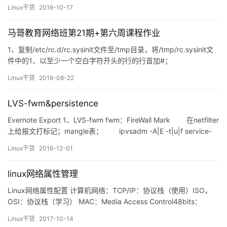
统进行交互。 在Linux系统终端包括以下几种： 1、控制台终端
Linux干货
2016-10-17
（Terminal）它的文件路径（/dev/console） (物理终端直接连接键
盘和鼠…
马哥教育网络班第21期+第六周课程作业
1、复制/etc/rc.d/rc.sysinit文件至/tmp目录，将/tmp/rc.sysinit文
件中的1、以至少一个空白字符开头的行的行首加#；
:%s@^[[:space:]]\+@#@ 2、复制/boot/grub/grub.conf至/tmp
Linux干货
2016-08-22
目录中，删除/tmp/grub.conf文件中的行首的空白字符；
:%s@^[[:space…
LVS-fwm&persistence
Evernote Export 1、LVS-fwm fwm：FireWall Mark 在netfilter
上给报文打标记；mangle表； ipvsadm -A|E -t|u|f service-
address [-s scheduler] &nbs…
Linux干货
2016-12-01
linux网络属性管理
Linux网络属性配置 计算机网络：TCP/IP：协议栈（使用）ISO，
OSI：协议栈（学习） MAC：Media Access Control48bits：
ICANN：24bits, 2^24地址块：2^24 网桥（bridge）：MAC地址表
Linux干货
2017-10-14
静态指定：动态学习：根据原地址学习； 交换机（switch）：多端