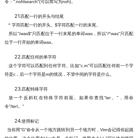
令：
":nohlsearch"(
可以简写为
noh)
。
21.
匹配一行的开头与结尾
   ^ 
字符匹配一行的开头。
$
字符匹配一行的末尾。
所以
"/was$"
只匹配位于一行末尾的单词
was
，所以
"/^was"
只匹配
位于一行开始的单词
was
。
22.
匹配任何的单字符
  .
这个字符可以匹配到任何字符。比如
"c.m"
可以匹配任何前一个字
符是
c
，后一个字符是
m
的情况，不管中间的字符是什么。
23.
匹配特殊字符
放一个反斜杠在特殊字符前面。如果你查找
"ter
。
"
，用命
令
"/ter\
。
"
24.
使用标记
当你用
"G"
命令从一个地方跳转到另一个地方时，
Vim
会记得你起跳