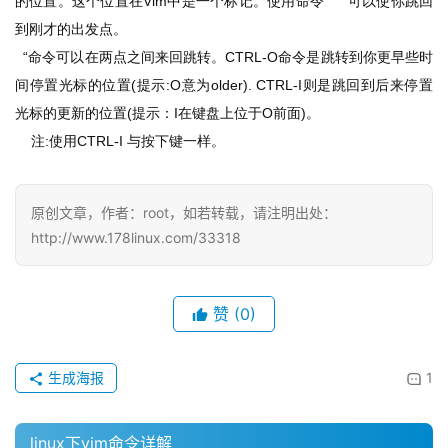
的位置。这个位置在
Vim
中是一个标记。使用命令
" “ "
可以使你跳回
到刚才的出发点。
  “
命令可以在两点之间来回跳转。
CTRL-O
命令是跳转到你更早些时
间停置光标的位置
(
提示
:O
意为
older). CTRL-I
则是跳回到后来停置
光标的更新的位置
(
提示：
I
在键盘上位于
O
前面
)
。
注
:
使用
CTRL-I 
与按下键一样。
原创文章，作者：root，如若转载，请注明出处：
http://www.178linux.com/33318
赞
(0)
生成海报
1
linux下vim命令详解