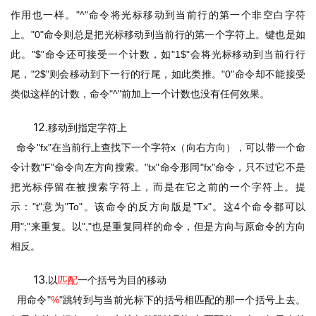
作用也一样。
"^"
命令将光标移动到当前行的第一个非空白字符
上。
"0"
命令则总是把光标移动到当前行的第一个字符上。键也是如
此。
"$"
命令还可接受一个计数，如
"1$"
会将光标移动到当前行行
尾，
"2$"
则会移动到下一行的行尾，如此类推。
"0"
命令却不能接受
类似这样的计数，命令
"^"
前加上一个计数也没有任何效果。
12.
移动到指定字符上
命令
"fx"
在当前行上查找下一个字符
x
（向右方向），可以带一个命
令计数
"F"
命令向左方向搜索。
"tx"
命令形同
"fx"
命令，只不过它不是
把光标停留在被搜索字符上，而是在它之前的一个字符上。提
示：
"t"
意为
"To"
。该命令的反方向版是
"Tx"
。这
4
个命令都可以
用
";"
来重复。以
","
也是重复同样的命令，但是方向与
原命令的方向
相反。
13.
以
匹配
一个括号为目的移动
用命令
"
%
"
跳转到与当前光标下的括号相匹配的那一个括号上去。