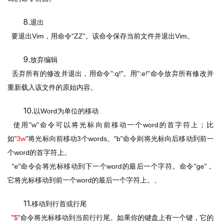
8.
退出
要退出
Vim
，用命令
"ZZ"
。该命令保存当前文件并退出
Vim
。
9.
放弃编辑
丢弃所有的修改并退出，用命令
":q!"
。用
":e!"
命令放弃所有修改并
重新载入该文件的原始内容。
10.
以
Word
为单位的移动
使用
"w"
命令可以将光标向前移动一个
word
的首字符上；比
如
"
3w
"
将光标向前移动
3
个
words
。
"b"
命令则将光标向后移动到前一
个
word
的首字符上。
  "e"
命令会将光标移动到下一个
word
的最后一个字符。命令
"ge"
，
它将光标移动到前一个
word
的最后一个字符上。、
11.
移动到行首或行尾
  "
$
"
命令将光标移动到当前行行尾。如果你的键盘上有一个键，它的