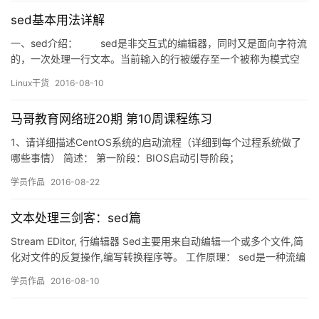
复，直到文件末尾。文件内容并没有改变，除非你使用重定向存储
sed基本用法详解
输出。Sed主要用来自动编辑一个或多个文件…
一、sed介绍： sed是非交互式的编辑器，同时又是面向字符流
的，一次处理一行文本。当前输入的行被缓存至一个被称为模式空
间（pattern space）的内存空间中，与给定的模式进行比对，若不
Linux干货
2016-08-10
匹配，则将内容输出至屏幕，之后读取第二行；若匹配，则执行编
辑命令，命令执行完成后，将模式空间中…
马哥教育网络班20期 第10周课程练习
1、请详细描述CentOS系统的启动流程（详细到每个过程系统做了
哪些事情） 简述： 第一阶段：BIOS启动引导阶段；
&…
学员作品
2016-08-22
文本处理三剑客：sed篇
Stream EDitor, 行编辑器 Sed主要用来自动编辑一个或多个文件,简
化对文件的反复操作,编写转换程序等。 工作原理： sed是一种流编
辑器，如上图所示，它一次处理一行内容，将读入的那行内容送入
学员作品
2016-08-10
模式空间，然后根据sed的编辑命令对其进行响应的操作，处理完成
后sed默认会把模式空间中的内容打印至标准输出，如果指定了-n选