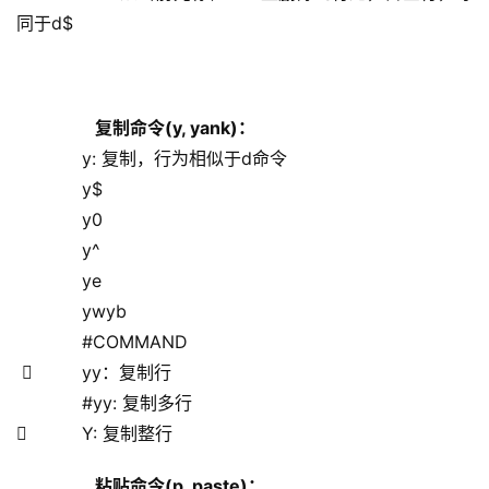
同于d$
复制命令(y, yank)：
            y: 复制，行为相似于d命令
            y$
            y0
            y^
            ye
            yw
yb
            #COMMAND
          yy：复制行
            #yy: 复制多行
          Y: 复制整行
粘贴命令(p, paste)：