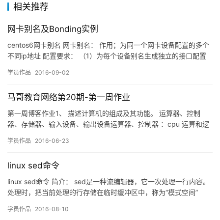
相关推荐
网卡别名及Bonding实例
centos6网卡别名 网卡别名： 作用；为同一个网卡设备配置的多个
不同ip地址 配置要求： （1）为每个设备别名生成独立的接口配置
文件 （2）需关闭NetworkManager服务 &nbs…
学员作品
2016-09-02
马哥教育网络第20期-第一周作业
第一周博客作业1、 描述计算机的组成及其功能。 运算器、控制
器、存储器、输入设备、输出设备运算器、控制器 ：cpu 运算和逻
辑计算存储器：缓存和保存数据输入设备、输出设备：用户和计算
学员作品
2016-06-23
机交互设备和界面 2、 按系列罗列Linux的发行版，并描述不同发行
版之间的联系与区别。 Slackware系列: suse opensuse debian系
linux sed命令
列: …
linux sed命令 简介： sed是一种流编辑器，它一次处理一行内容。
处理时，把当前处理的行存储在临时缓冲区中，称为“模式空间”
（patternspace），接着用sed命令处理缓冲区中的内容，处理完
学员作品
2016-08-10
成后，把缓冲区的内容送往屏幕。接着处理下一行，这样不断重