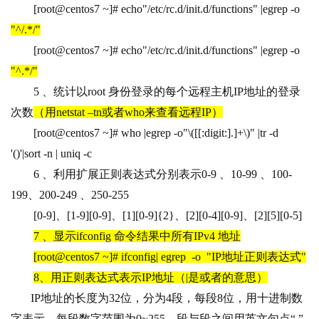
[root@centos7 ~]# echo"/etc/rc.d/init.d/functions" |egrep -o 
"^/.*/"
[root@centos7 ~]# echo"/etc/rc.d/init.d/functions" |egrep -o 
"^.*/"
5 
、统计以root 身份登录的每个远程主机IP地址的登录
次数
（用netstat –tn或者who来查看远程IP）
[root@centos7 ~]# who |egrep -o"\([[:digit:].]+\)" |tr -d 
'()'|sort -n | uniq -c
6 
、利用扩展正则表达式分别表示0-9 、10-99 、100-
199、200-249 、250-255
[0-9]
、[1-9][0-9]、[1][0-9]{2}、[2][0-4][0-9]、[2][5][0-5]
7 
、显示ifconfig 命令结果中所有IPv4 地址
[root@centos7 ~]# ifconfig| egrep 
-o 
"IP
地址正则表达式"
8
、用正则表达式表示IP地址（|是或者的意思）
IP
地址的长度为32位，分为4段，每段8位，用十进制数
字表示，每段数字范围为0~255，段与段之间用英文句点“.”