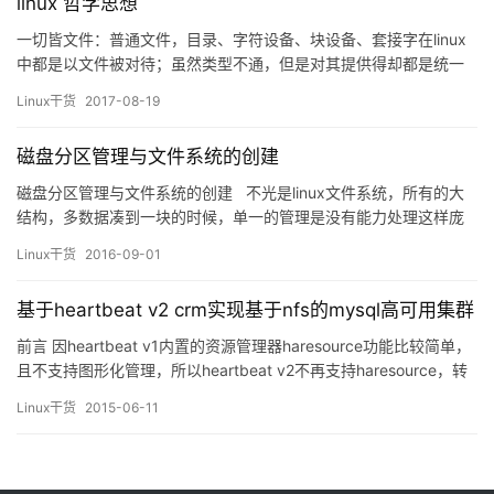
linux 哲学思想
一切皆文件：普通文件，目录、字符设备、块设备、套接字在linux
中都是以文件被对待；虽然类型不通，但是对其提供得却都是统一
套操作界面。 由众多的单一程序，一个程序只实现一个功能，多个
Linux干货
2017-08-19
程序组合完成负责任务。单一的程序可以保持高效的执行效率，对
于复杂的功能linux通过许多简单程序组合等方式实现，在保证简单
磁盘分区管理与文件系统的创建
程序的高效性同时，复杂的程序也必然是高效性的。 文本文件…
磁盘分区管理与文件系统的创建 不光是linux文件系统，所有的大
结构，多数据凑到一块的时候，单一的管理是没有能力处理这样庞
大规模的存在的。所谓“君王不下县”也就是这个道理。要系统的，规
Linux干货
2016-09-01
范的管理一个国家，存在着省、市这样的层级结构。linux系统也是
这样，将整个系统划分为若干个分区，实现不同功能，不同层级的
基于heartbeat v2 crm实现基于nfs的mysql高可用集群
规范管理，这就是创建磁盘分区的意义。既然…
前言 因heartbeat v1内置的资源管理器haresource功能比较简单，
且不支持图形化管理，所以heartbeat v2不再支持haresource，转
而使用更加强大的资源管理器crm进行集群管理。本文将讲解如何基
Linux干货
2015-06-11
于heartbeat v2 crm实现基于nfs的mysql高可用集群。 高可用实现
实验拓扑 实验环境 node1:172.16.10…