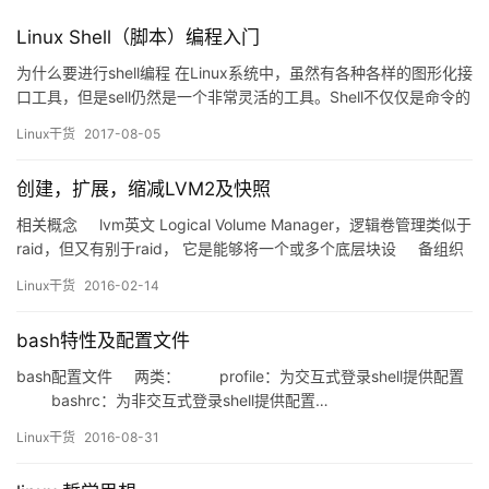
Linux Shell（脚本）编程入门
为什么要进行shell编程 在Linux系统中，虽然有各种各样的图形化接
口工具，但是sell仍然是一个非常灵活的工具。Shell不仅仅是命令的
收集，而且是一门非常棒的编程语言。您可以通过使用shell使大量
Linux干货
2017-08-05
的任务自动化，shell特别擅长系统管理任务，尤其适合那些易用
性、可维护性和便携性比效率更重要的任务。 下面，让我们一起来
创建，扩展，缩减LVM2及快照
看看shell是如何工作的： 建…
相关概念 lvm英文 Logical Volume Manager，逻辑卷管理类似于
raid，但又有别于raid， 它是能够将一个或多个底层块设 备组织
成一个逻辑设备的模块不具备容错功能，任一设备损坏或分区损
Linux干货
2016-02-14
坏，对数据是致命的；它主要有三个部分…
bash特性及配置文件
bash配置文件 两类： profile：为交互式登录shell提供配置
bashrc：为非交互式登录shell提供配置…
Linux干货
2016-08-31