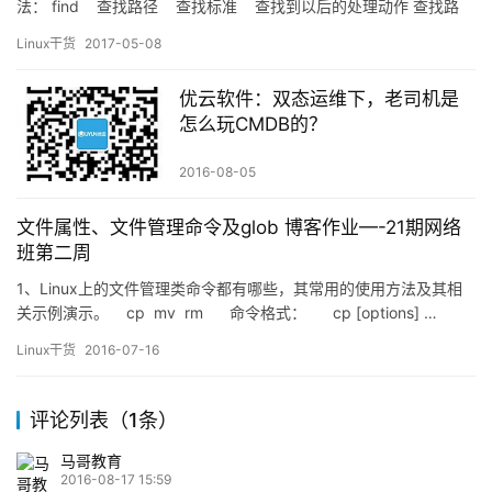
法： find 查找路径 查找标准 查找到以后的处理动作 查找路
径：需要被查找的文件所在的路径，一定是个目录，默认情况下为
Linux干货
2017-05-08
当前的目录 查找的标准：查找的时候用什么方式去查找 处理动作：
文件查找完毕后，需要对查找出来的…
优云软件：双态运维下，老司机是
怎么玩CMDB的？
2016-08-05
文件属性、文件管理命令及glob 博客作业—-21期网络
班第二周
1、Linux上的文件管理类命令都有哪些，其常用的使用方法及其相
关示例演示。 cp mv rm 命令格式： cp [options] …
SOURCE DEST …
Linux干货
2016-07-16
评论列表（1条）
马哥教育
2016-08-17 15:59