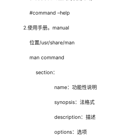
#command –help
2.使用手册。manual
位置/usr/share/man
man command
section：
name：功能性说明
synopsis：法格式
description：描述
options：选项