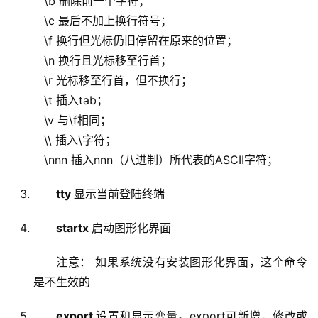
\b 删除前一个字符；
\c 最后不加上换行符号；
\f 换行但光标仍旧停留在原来的位置；
\n 换行且光标移至行首；
\r 光标移至行首，但不换行；
\t 插入tab；
\v 与\f相同；
\\ 插入\字符；
\nnn 插入nnn（八进制）所代表的ASCII字符；
tty
显示当前登陆终端
startx
启动图形化界面
注意： 如果系统没有安装图形化界面，这个命令
是不生效的
export
设置和显示变量。export可新增，修改或