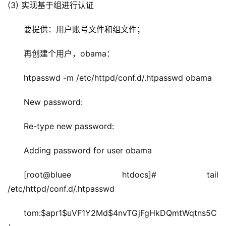
(3) 实现基于组进行认证
要提供：用户账号文件和组文件；
再创建个用户，obama：
htpasswd -m /etc/httpd/conf.d/.htpasswd obama
New password: 
Re-type new password: 
Adding password for user obama
[root@bluee htdocs]# tail 
/etc/httpd/conf.d/.htpasswd
tom:$apr1$uVF1Y2Md$4nvTGjFgHkDQmtWqtns5C