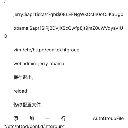
/
jerry:$apr1$2a/r7qbi$08LEFNgWKCcfn0oCJKaUg0
obama:$apr1$IRjBDVjX$cQwfp8jt9mZ0uWVqyaVlU
0
vim /etc/httpd/conf.d/.htgroup
webadmin: jerry obama
保存退出，
reload
修改配置文件，
添加一行：AuthGroupFile 
"/etc/httpd/conf.d/.htgroup"