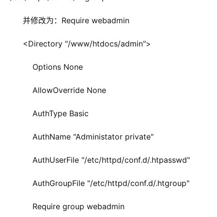
并修改为：Require webadmin
<Directory "/www/htdocs/admin">
    Options None
    AllowOverride None
    AuthType Basic
    AuthName "Administator private"
    AuthUserFile "/etc/httpd/conf.d/.htpasswd"
    AuthGroupFile "/etc/httpd/conf.d/.htgroup"
    Require group webadmin