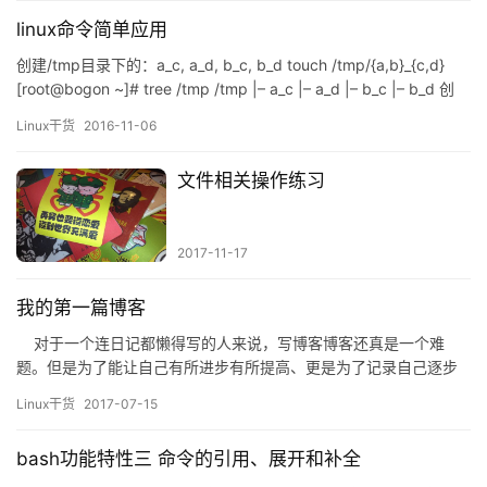
该新磁盘上进行分区创建： 为方便管理，我们一般就创建一个分
linux命令简单应用
区，然后进行格式化： …
创建/tmp目录下的：a_c, a_d, b_c, b_d touch /tmp/{a,b}_{c,d}
[root@bogon ~]# tree /tmp /tmp |– a_c |– a_d |– b_c |– b_d 创
建/tmp/mylinux目录下的： mylinux/ ├── bin ├── boo…
Linux干货
2016-11-06
文件相关操作练习
2017-11-17
我的第一篇博客
对于一个连日记都懒得写的人来说，写博客博客还真是一个难
题。但是为了能让自己有所进步有所提高、更是为了记录自己逐步
成长的过程，还是下定决心记录下在接下来的日子里的点点滴滴。
Linux干货
2017-07-15
当然，这点点滴滴指的是 —— 知识 我想刚学linux的新手眼里除
了图形化就只有黑白两种颜色了吧！但是为了提高自己…
bash功能特性三 命令的引用、展开和补全