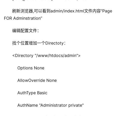
刷新浏览器,可以看到admin/index.html文件内容“Page 
FOR Adminstration”
编辑配置文件：
找个位置增加一个Directoty：
<Directory "/www/htdocs/admin">
    Options None
    AllowOverride None
    AuthType Basic
    AuthName "Administrator private"