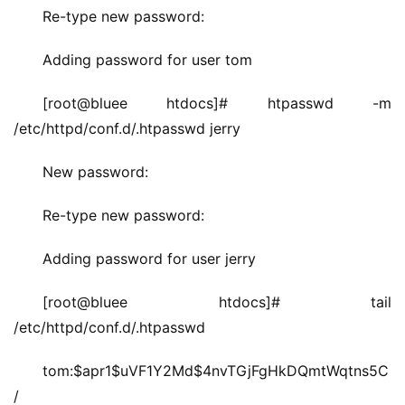
Re-type new password: 
Adding password for user tom
[root@bluee htdocs]# htpasswd -m 
/etc/httpd/conf.d/.htpasswd jerry
New password: 
Re-type new password: 
Adding password for user jerry
[root@bluee htdocs]# tail 
/etc/httpd/conf.d/.htpasswd
tom:$apr1$uVF1Y2Md$4nvTGjFgHkDQmtWqtns5C
/