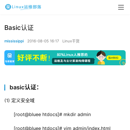
Basic认证
mississippi
2016-08-05 16:17
Linux干货
basic认证：
(1) 定义安全域
[root@bluee htdocs]# mkdir admin
[root@bluee htdocs]# vim admin/index.html