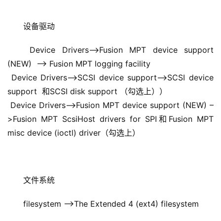
设备驱动
 Device Drivers–>Fusion MPT device support 
(NEW)  –> Fusion MPT logging facility   
 Device Drivers—>SCSI device support–>SCSI device 
support  和SCSI disk support （勾选上）） 
 Device Drivers–>Fusion MPT device support (NEW) –
>Fusion MPT ScsiHost drivers for SPI和Fusion MPT 
misc device (ioctl) driver（勾选上）
文件系统
filesystem –>The Extended 4 (ext4) filesystem