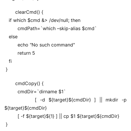
 clearCmd() {
   if which $cmd &> /dev/null; then
         cmdPath=`which –skip-alias $cmd`
   else
         echo "No such command" 
         return 5
   fi
 }
 cmdCopy() {
         cmdDir=`dirname $1`
         [ -d ${target}${cmdDir} ] || mkdir -p 
${target}${cmdDir}
         [ -f ${target}${1} ] || cp $1 ${target}${cmdDir}
 }