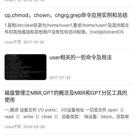
QEMU（qemu-kvm），作为虚拟机上层控制和界面。 由于KVM仅
是一个简单的虚拟化模块，所以它的内存管理没有自我实现，需借
cp,chmod，chown，chgrg,grep命令应用实例和总结
助于Linux内…
1.复制/etc/skel目录为/home/tuser1,要求/home/tuser1及其内部文
件的其他属组和其他用户没有任何访问权限。[root@dxlcentOS
~]# cp -a /etc/skel/ /home/tuser1[root@dxlcentOS ~]# chmod -
Linux干货
2017-10-26
R go= /home/tuser1 递归修改权限，g：组的权限，o其他…
user相关的一些命令及用法
2017-07-22
磁盘管理之MBR,GPT的概念及MBR和GPT分区工具的
使用
一,概述 设备文件 I/O ports： I/O设备地址 一切皆文件 open（）
read（） write（）close（） 设备类型： 块设备：block，存取单
位“块”，磁盘 字符设备：char，存取单位”字符“，键盘 块设备和字
Linux干货
2016-09-06
符设备的区别 块设备可以随机访问,字符设备必须连续访问,