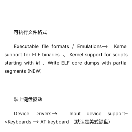
可执行文件格式
Executable file formats / Emulations–>  Kernel 
support for ELF binaries  、 Kernel support for scripts 
starting with #! 、Write ELF core dumps with partial 
segments (NEW) 
装上键盘驱动
Device Drivers–>  Input device support–
>Keyboards —> AT keyboard （默认是美式键盘）