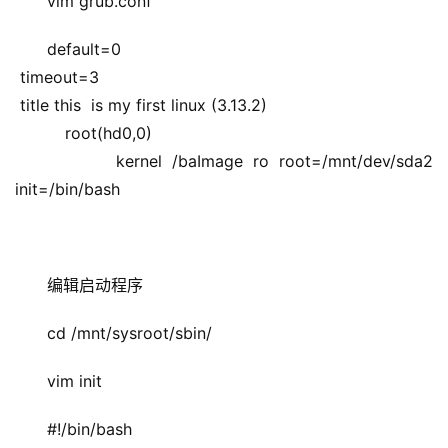
vim grub.conf
default=0
 timeout=3
 title this  is my first linux (3.13.2)
          root(hd0,0)
          kernel /baImage ro root=/mnt/dev/sda2 
init=/bin/bash
编辑启动程序
cd /mnt/sysroot/sbin/
vim init
#!/bin/bash