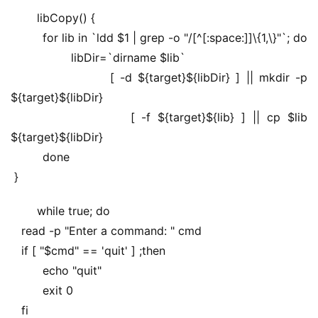
 libCopy() {
         for lib in `ldd $1 | grep -o "/[^[:space:]]\{1,\}"`; do
                 libDir=`dirname $lib`
                 [ -d ${target}${libDir} ] || mkdir -p 
${target}${libDir}
                 [ -f ${target}${lib} ] || cp $lib 
${target}${libDir}
         done
 }
 while true; do
   read -p "Enter a command: " cmd
   if [ "$cmd" == 'quit' ] ;then
         echo "quit" 
         exit 0
   fi