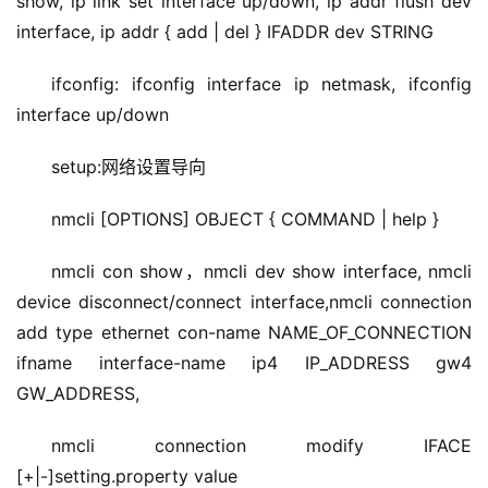
show, ip link set interface up/down, ip addr flush dev 
interface, ip addr { add | del } IFADDR dev STRING
ifconfig: ifconfig interface ip netmask, ifconfig 
interface up/down
setup:网络设置导向
nmcli [OPTIONS] OBJECT { COMMAND | help }
nmcli con show，nmcli dev show interface, nmcli 
device disconnect/connect interface,nmcli connection 
add type ethernet con-name NAME_OF_CONNECTION 
ifname interface-name ip4 IP_ADDRESS gw4 
GW_ADDRESS,
nmcli connection modify IFACE 
[+|-]setting.property value