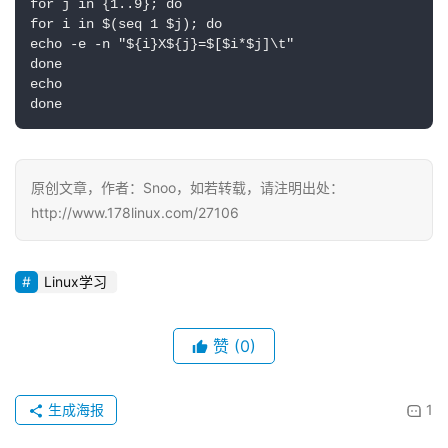
for j in {1..9}; do

for i in $(seq 1 $j); do

echo -e -n "${i}X${j}=$[$i*$j]\t"

done

echo

done
原创文章，作者：Snoo，如若转载，请注明出处：
http://www.178linux.com/27106
Linux学习
赞
(0)
生成海报
1