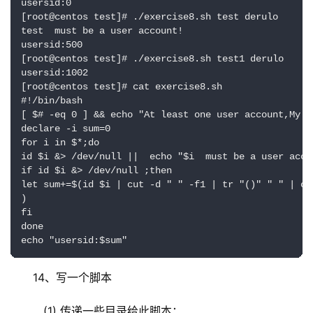
usersid:0

[root@centos test]# ./exercise8.sh test derulo

test  must be a user account!

usersid:500

[root@centos test]# ./exercise8.sh test1 derulo

usersid:1002

[root@centos test]# cat exercise8.sh 

#!/bin/bash

[ $# -eq 0 ] && echo "At least one user account,My D
declare -i sum=0

for i in $*;do

id $i &> /dev/null ||  echo "$i  must be a user accou
if id $i &> /dev/null ;then

let sum+=$(id $i | cut -d " " -f1 | tr "()" " " | cu
)

fi        

done     

echo "usersid:$sum"
14、写一个脚本
   (1) 传递一些目录给此脚本；