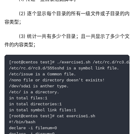
   (2) 逐个显示每个目录的所有一级文件或子目录的内
容类型；
   (3) 统计一共有多少个目录；且一共显示了多少个文
件的内容类型；
[root@centos test]# ./exercise1.sh /etc/rc.d/rc3.d/S
/etc/rc.d/rc3.d/S55sshd is a symbol link file.

/etc/issue is a Common file.

/nono file or directory doesn't exisits!

/dev/sda1 is anther type.

/etc/ is a directory.

in total files:1

in total directories:1

in total symbol link files:1

[root@centos test]# cat exercise1.sh 

#!/bin/bash

declare -i filenum=0
