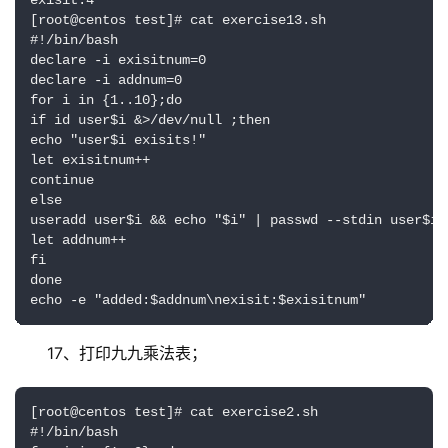
exisit:4

[root@centos test]# cat exercise13.sh 

#!/bin/bash

declare -i exisitnum=0  

declare -i addnum=0  

for i in {1..10};do

if id user$i &>/dev/null ;then

echo "user$i exisits!"

let exisitnum++

continue

else 

useradd user$i && echo "$i" | passwd --stdin user$i 
let addnum++

fi

done

echo -e "added:$addnum\nexisit:$exisitnum"
17、打印九九乘法表；
[root@centos test]# cat exercise2.sh 

#!/bin/bash
