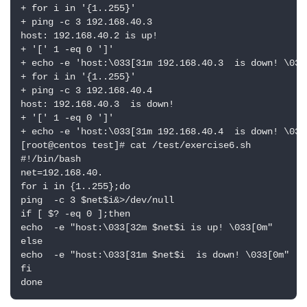
+ for i in '{1..255}'

+ ping -c 3 192.168.40.3

host: 192.168.40.2 is up! 

+ '[' 1 -eq 0 ']'

+ echo -e 'host:\033[31m 192.168.40.3  is down! \033[
+ for i in '{1..255}'

+ ping -c 3 192.168.40.4

host: 192.168.40.3  is down! 

+ '[' 1 -eq 0 ']'

+ echo -e 'host:\033[31m 192.168.40.4  is down! \033[
[root@centos test]# cat /test/exercise6.sh 

#!/bin/bash

net=192.168.40.

for i in {1..255};do

ping  -c 3 $net$i&>/dev/null

if [ $? -eq 0 ];then

echo  -e "host:\033[32m $net$i is up! \033[0m"

else

echo  -e "host:\033[31m $net$i  is down! \033[0m"

fi

done