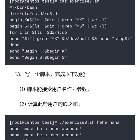
[root@centos test]# cat exercise7.sh 

#!/bin/bash

dir=/etc/rc.d/rc3.d

begin_K=$(ls  $dir | grep "^K" | wc -l)

begin_S=$(ls  $dir | grep "^S" | wc -l)

for i in $(ls  $dir);do

echo "$i"| grep "^K" &>/dev/null && echo "stop$i" || 
done

echo "Begin_K:$begin_K"

echo "Begin_S:$begin_S"
13、写一个脚本，完成以下功能
   (1) 脚本能接受用户名作为参数；
   (2) 计算此些用户的ID之和；
[root@centos test]# ./exercise8.sh hehe haha

hehe  must be a user account!

haha  must be a user account!
