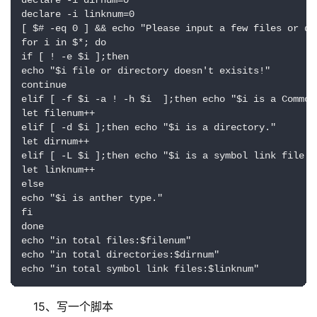
declare -i dirnum=0 

declare -i linknum=0

[ $# -eq 0 ] && echo "Please input a few files or di
for i in $*; do

if [ ! -e $i ];then

echo "$i file or directory doesn't exisits!"

continue

elif [ -f $i -a ! -h $i  ];then echo "$i is a Common 
let filenum++

elif [ -d $i ];then echo "$i is a directory."

let dirnum++

elif [ -L $i ];then echo "$i is a symbol link file."

let linknum++

else

echo "$i is anther type."

fi

done

echo "in total files:$filenum"

echo "in total directories:$dirnum"

echo "in total symbol link files:$linknum"
15、写一个脚本