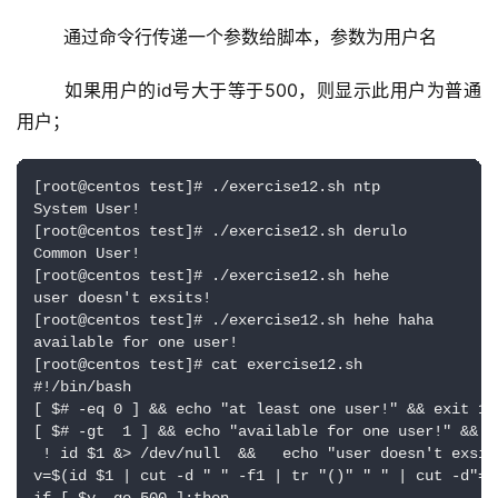
  通过命令行传递一个参数给脚本，参数为用户名
  如果用户的id号大于等于500，则显示此用户为普通
用户；
[root@centos test]# ./exercise12.sh ntp

System User!

[root@centos test]# ./exercise12.sh derulo

Common User!

[root@centos test]# ./exercise12.sh hehe

user doesn't exsits!

[root@centos test]# ./exercise12.sh hehe haha

available for one user!

[root@centos test]# cat exercise12.sh 

#!/bin/bash

[ $# -eq 0 ] && echo "at least one user!" && exit 12

[ $# -gt  1 ] && echo "available for one user!" && ex
 ! id $1 &> /dev/null  &&   echo "user doesn't exsits
v=$(id $1 | cut -d " " -f1 | tr "()" " " | cut -d"="