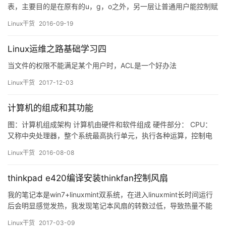
表，主要目的是在原有的u，g，o之外，另一层让普通用户能控制赋
权给另外的用户或组的机制； &nbs…
Linux干货
2016-09-19
Linux运维之路基础学习四
当文件的权限不能满足某个用户时，ACL是一个好办法
Linux干货
2017-12-03
计算机的组成和其功能
图：计算机组成架构 计算机由硬件和软件组成 硬件部分： CPU：
又称中央处理器，整个系统最高执行单元，执行各种运算，控制电
脑自动协调地完成各种操作。 主板：它把计算机的各个部件紧密的
Linux干货
2016-08-08
连接在一起，各个部件通过主板进行数据传输，计算机重要的“交通
枢纽”都在主板上，他的工作稳定性影响整机的工作稳定性。因同
thinkpad e420编译安装thinkfan控制风扇
CPU的插脚和性能不同，所以针对不同的CPU也有不同的主板。…
我的笔记本是win7+linuxmint双系统，在进入linuxmint长时间运行
后会明显感觉发热，我发现笔记本风扇的转数过低，导致热量不能
发散出去，解决方法就是安装thinkfan风扇控制软件。 1、下载软件
Linux干货
2017-03-09