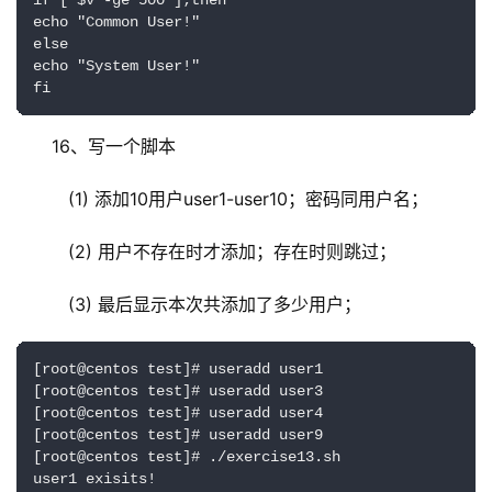
if [ $v -ge 500 ];then

echo "Common User!"

else

echo "System User!"

fi
16、写一个脚本
   (1) 添加10用户user1-user10；密码同用户名；
   (2) 用户不存在时才添加；存在时则跳过；
   (3) 最后显示本次共添加了多少用户；
[root@centos test]# useradd user1

[root@centos test]# useradd user3

[root@centos test]# useradd user4

[root@centos test]# useradd user9

[root@centos test]# ./exercise13.sh 

user1 exisits!
