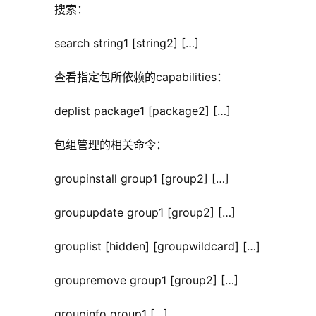
      搜索：
      search string1 [string2] […]
      查看指定包所依赖的capabilities：
      deplist package1 [package2] […]
      包组管理的相关命令：
      groupinstall group1 [group2] […]
      groupupdate group1 [group2] […]
      grouplist [hidden] [groupwildcard] […]
      groupremove group1 [group2] […]
      groupinfo group1 […]