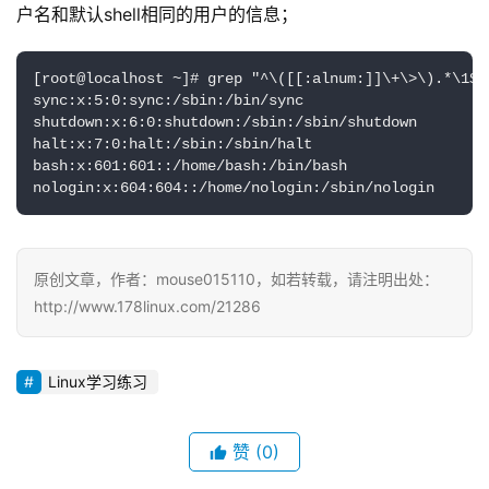
户名和默认shell相同的用户的信息；
[root@localhost ~]# grep "^\([[:alnum:]]\+\>\).*\1$" 
sync:x:5:0:sync:/sbin:/bin/sync

shutdown:x:6:0:shutdown:/sbin:/sbin/shutdown

halt:x:7:0:halt:/sbin:/sbin/halt

bash:x:601:601::/home/bash:/bin/bash

nologin:x:604:604::/home/nologin:/sbin/nologin
原创文章，作者：mouse015110，如若转载，请注明出处：
http://www.178linux.com/21286
Linux学习练习
赞
(0)