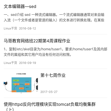
文本编辑器—sed
一、sed介绍 sed 一种流式编辑器。一个流式编辑器通常对来自输
入流（一个文件或者是管道的输入）的文本进行转换处理。在某些
方面类似支持脚本编辑的编辑器，sed在多输入情况下只开放一个通
Linux干货
2016-08-12
道工作，因此更加效率。sed与其他编辑器最大的区别在于，能对管
道输入的文本进行过滤处理。 二、sed工作机制 sed保持两个数据
马哥教育网络班22期第4周课程作业
缓冲区：主要活动的模式空间，以及辅助性的保持空…
1、复制/etc/skel目录为/home/tuser1，要求/home/tuser1及其内部
文件的属组和其它用户均没有任何访问权限。
[root@MyCloudServer ~]# cp /etc/skel/ /home/tuser1
Linux干货
2016-09-19
[root@MyCloudServer ~]# c…
第十七周作业
2017-05-27
使用httpd反向代理模块实现tomcat负载均衡集群
（上）