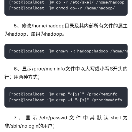
[root@localhost ~]# cp -r /etc/skel/ /home/hadoop

[root@localhost ~]# chmod go=-r /home/hadoop/
5、修改/home/hadoop目录及其内部所有文件的属主
为hadoop，属组为hadoop。
[root@localhost ~]# chown -R hadoop:hadoop /home/had
6、显示/proc/meminfo文件中以大写或小写S开头的
行；用两种方式；
[root@localhost ~]# grep "^[Ss]" /proc/meminfo 

[root@localhost ~]# grep -i "^[s]" /proc/meminfo
7、显示/etc/passwd文件中其默认shell为
非/sbin/nologin的用户；