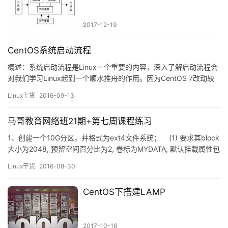
2017-12-19
CentOS系统启动流程
概述：系统启动流程是Linux一个重要的内容，深入了解启动流程会
对我们学习Linux起到一个顺水推舟的作用。因为CentOS 7改动较
大，所以下面的内容只是针对CentOS 5和6来说的。下面进入正
Linux干货
2016-09-13
题。 启动流程： 第一步：POST加电自检 此过程的就是为了检测
一下外界的硬件设备是否能够正常运行，如CPU，内存设备，硬
马哥教育网络班21期+第七周课程练习
盘…
1、创建一个10G分区，并格式为ext4文件系统； (1) 要求其block
大小为2048, 预留空间百分比为2, 卷标为MYDATA, 默认挂载属性包
含acl； (2) 挂载至/data/mydata目录，要求挂载时禁止程序自动
Linux干货
2016-08-30
运行，且不更新文件的访问时间戳； ~]# fdisk &n…
CentOS下搭建LAMP
2017-10-16