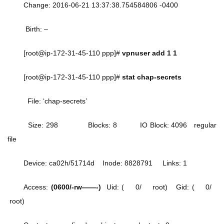
Change: 2016-06-21 13:37:38.754584806 -0400
 Birth: –
[root@ip-172-31-45-110 ppp]# 
vpnuser add 1 1
[root@ip-172-31-45-110 ppp]# 
stat chap-secrets
  File: ‘chap-secrets’
  Size: 298             Blocks: 8          IO Block: 4096   regular 
file
Device: ca02h/51714d    Inode: 8828791     Links: 1
Access: 
(0600/-rw——-)
  Uid: (    0/    root)   Gid: (    0/   
 root)