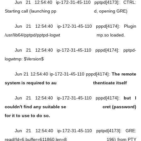
Jun 21 12:54:40 ip-172-31-45-110 pptpd[4173]: CTRL: 
Starting call (launching pp                              d, opening GRE)
Jun 21 12:54:40 ip-172-31-45-110 pppd[4174]: Plugin 
/usr/lib64/pptpd/pptpd-logwt                             mp.so loaded.
Jun 21 12:54:40 ip-172-31-45-110 pppd[4174]: pptpd-
logwtmp: $Version$
Jun 21 12:54:40 ip-172-31-45-110 pppd[4174]: 
The remote 
system is required to au                             thenticate itself
Jun 21 12:54:40 ip-172-31-45-110 pppd[4174]: 
but I 
couldn't find any suitable se                             cret (password) 
for it to use to do so.
Jun 21 12:54:40 ip-172-31-45-110 pptpd[4173]: GRE: 
read(fd=6,buffer=611860,len=8                             196) from PTY 