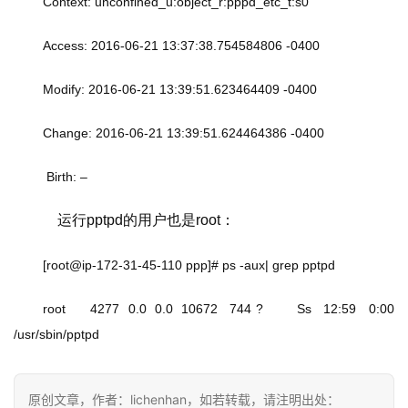
Context: unconfined_u:object_r:pppd_etc_t:s0
Access: 2016-06-21 13:37:38.754584806 -0400
Modify: 2016-06-21 13:39:51.623464409 -0400
Change: 2016-06-21 13:39:51.624464386 -0400
 Birth: –
    运行pptpd的用户也是root：
[root@ip-172-31-45-110 ppp]# ps -aux| grep pptpd
root      4277  0.0  0.0  10672   744 ?        Ss   12:59   0:00 
/usr/sbin/pptpd
原创文章，作者：lichenhan，如若转载，请注明出处：