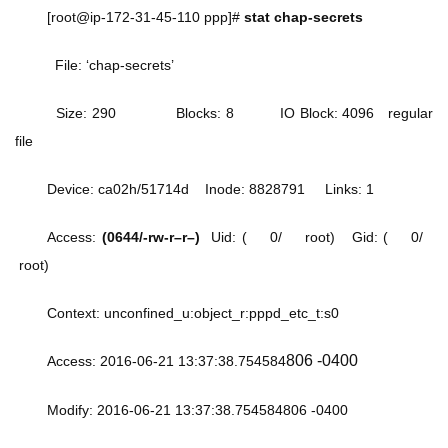
[root@ip-172-31-45-110 ppp]#
 stat chap-secrets
  File: ‘chap-secrets’
  Size: 290             Blocks: 8          IO Block: 4096   regular 
file
Device: ca02h/51714d    Inode: 8828791     Links: 1
Access: 
(0644/-rw-r–r–)
  Uid: (    0/    root)   Gid: (    0/   
 root)
Context: unconfined_u:object_r:pppd_etc_t:s0
806 -0400
Access: 2016-06-21 13:37:38.754584
Modify: 2016-06-21 13:37:38.754584806 -0400