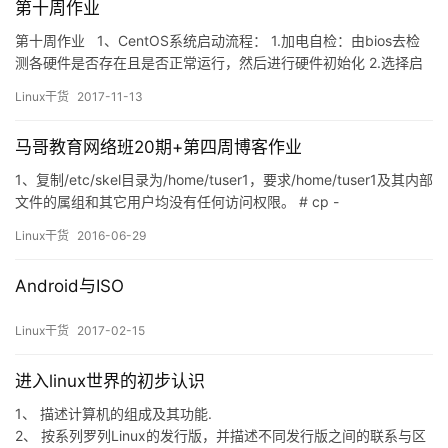
第十周作业
第十周作业 1、CentOS系统启动流程： 1.加电自检：由bios去检
测各硬件是否存在且是否正常运行，然后进行硬件初始化 2.选择启
动顺序，加载mbr：根据bios设置的设备启动顺序，找到第一个安装
Linux干货
2017-11-13
有bootloader的设备进行启动，bootloader去识别加载操作系统中
的核心文件，并提交到内存中运行，进而来启动相对应的操作系统
马哥教育网络班20期+第四周博客作业
由于bootloa…
1、复制/etc/skel目录为/home/tuser1，要求/home/tuser1及其内部
文件的属组和其它用户均没有任何访问权限。 # cp -
R /etc/skel /home/tuser1 # chmod -R go-x /home/tuser1 2、编
Linux干货
2016-06-29
辑/etc/gro…
Android与ISO
Linux干货
2017-02-15
进入linux世界的初步认识
1、 描述计算机的组成及其功能.
2、 按系列罗列Linux的发行版，并描述不同发行版之间的联系与区