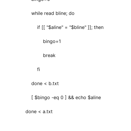
            while read bline; do
                if [[ "$aline" = "$bline" ]]; then
                    bingo=1
                    break
                fi
            done < b.txt
            [ $bingo -eq 0 ] && echo $aline
        done < a.txt