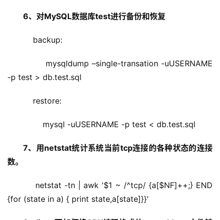
6、对MySQL数据库test进行备份和恢复
    backup:
        mysqldump –single-transation -uUSERNAME 
-p test > db.test.sql
    restore:
        mysql -uUSERNAME -p test < db.test.sql
7、用netstat统计系统当前tcp连接的各种状态的连接
数。
    netstat -tn | awk '$1 ~ /^tcp/ {a[$NF]++;} END 
{for (state in a) { print state,a[state]}}'