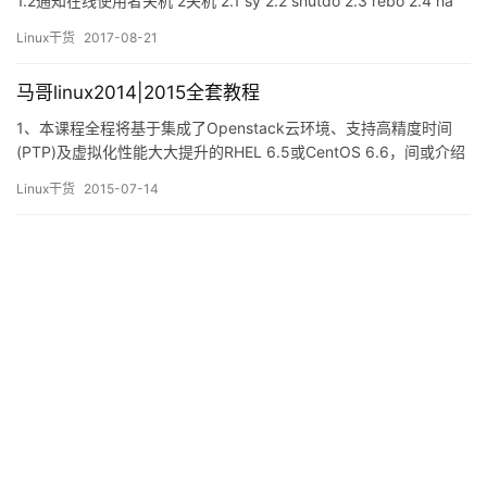
1.2通知在线使用者关机 2关机 2.1 sy 2.2 shutdo 2.3 rebo 2.4 ha
2.5 powero 3执行 3.1等级 3.2等级 1关机前准备 1.1观察系统使用状
Linux干货
2017-08-21
态 谁在线:who 联网状态:netstat -a 后台执行的程序:ps -a…
马哥linux2014|2015全套教程
1、本课程全程将基于集成了Openstack云环境、支持高精度时间
(PTP)及虚拟化性能大大提升的RHEL 6.5或CentOS 6.6，间或介绍
CentOS 7系统的使用； 2、此文章给出的只是个课程知识点框架，
Linux干货
2015-07-14
实际讲解过程相当精细；另外，知识点讲授的次序未必同此文章所
标示的顺序相同； 3、第15期面授班定于2015年3月24号开课；本
期将会是马哥教育数年…