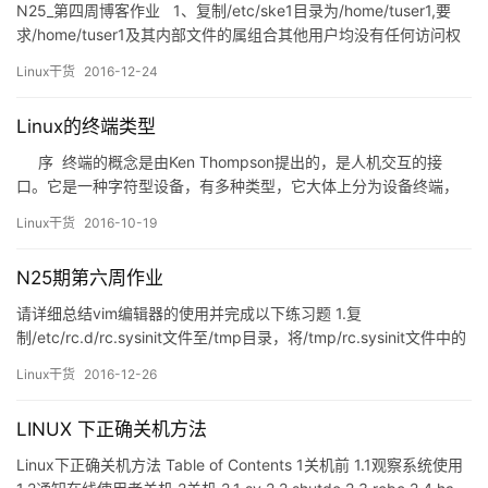
N25_第四周博客作业 1、复制/etc/ske1目录为/home/tuser1,要
求/home/tuser1及其内部文件的属组合其他用户均没有任何访问权
限。 2、编辑/etc/group文件，添加组hadoop.。 &nb…
Linux干货
2016-12-24
Linux的终端类型
序 终端的概念是由Ken Thompson提出的，是人机交互的接
口。它是一种字符型设备，有多种类型，它大体上分为设备终端，
物理终端，虚拟终端，图形终端，串行终端，伪终端。 一、 设备
Linux干货
2016-10-19
终端 设备终端就是显而易见的外在设备，比如键盘、鼠标和显示器
等。 二、&nbsp…
N25期第六周作业
请详细总结vim编辑器的使用并完成以下练习题 1.复
制/etc/rc.d/rc.sysinit文件至/tmp目录，将/tmp/rc.sysinit文件中的
以至少一个空白字符开头的行的行首加# sed -r
Linux干货
2016-12-26
's/^[^[:space:]]+/#&/g' /tmp/rc.sysinit :%s/^[^[:space:]]\+/#&a…
LINUX 下正确关机方法
Linux下正确关机方法 Table of Contents 1关机前 1.1观察系统使用