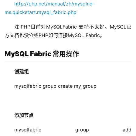
http://php.net/manual/zh/mysqlnd-
ms.quickstart.mysql_fabric.php
注:PHP目前对MySQLFabric 支持不太好。MySQL官
方文档也没介绍PHP如何连接MySQL Fabric。
MySQL Fabric 常用操作
创建组
mysqlfabric group create my_group
添加节点
mysqlfabric group add 