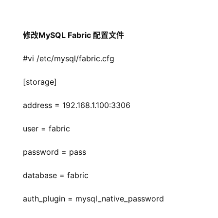
修改MySQL Fabric 配置文件
#vi /etc/mysql/fabric.cfg
[storage]
address = 192.168.1.100:3306
user = fabric
password = pass
database = fabric
auth_plugin = mysql_native_password