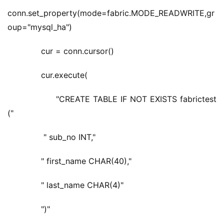
conn.set_property(mode=fabric.MODE_READWRITE,gr
oup="mysql_ha")
       cur = conn.cursor()  
       cur.execute(  
           "CREATE TABLE IF NOT EXISTS fabrictest 
("
        " sub_no INT,"  
       " first_name CHAR(40),"
       " last_name CHAR(4)"  
       ")"  