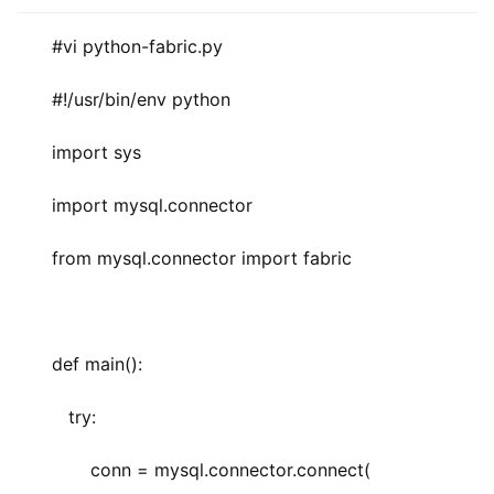
#vi python-fabric.py
#!/usr/bin/env python  
import sys
import mysql.connector  
from mysql.connector import fabric  
def main():  
   try:  
       conn = mysql.connector.connect(