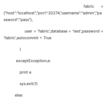
           fabric =
{"host":"localhost","port":32274,"username":"admin","pa
ssword":"pass"},
           user = 'fabric',database = 'test',password = 
'fabric',autocommit = True
       )  
    exceptException,e:  
       print e  
       sys.exit(1)  
   else:  