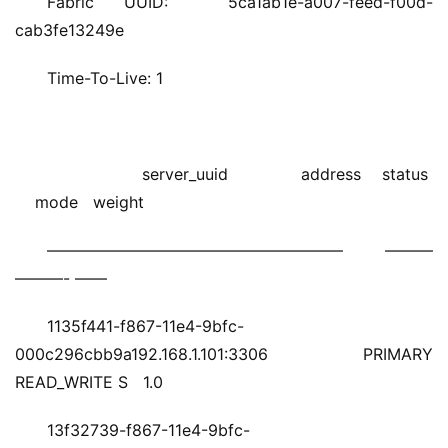
Fabric UUID:  5ca1ab1e-a007-feed-f00d-
cab3fe13249e
Time-To-Live: 1
                  server_uuid              address    status  
    mode   weight
——————————————————– ——— 
———- ——
1135f441-f867-11e4-9bfc-
000c296cbb9a192.168.1.101:3306 PRIMARY 
READ_WRITE S   1.0
13f32739-f867-11e4-9bfc-