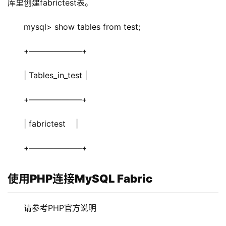
库里创建fabrictest表。
mysql> show tables from test;
+——————–+
| Tables_in_test |
+——————–+
| fabrictest    |
+——————–+
使用PHP连接MySQL Fabric
请参考PHP官方说明