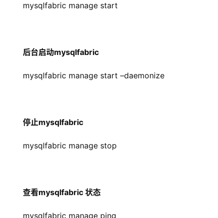
mysqlfabric manage start
后台启动mysqlfabric
mysqlfabric manage start –daemonize
停止mysqlfabric
mysqlfabric manage stop
查看mysqlfabric 状态
mysqlfabric manage ping