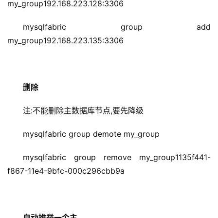
my_group192.168.223.128:3306
mysqlfabric group add 
my_group192.168.223.135:3306
删除
注:不能删除主数据库节点,要先降级
mysqlfabric group demote my_group
mysqlfabric group remove my_group1135f441-
f867-11e4-9bfc-000c296cbb9a
自动推举一个主