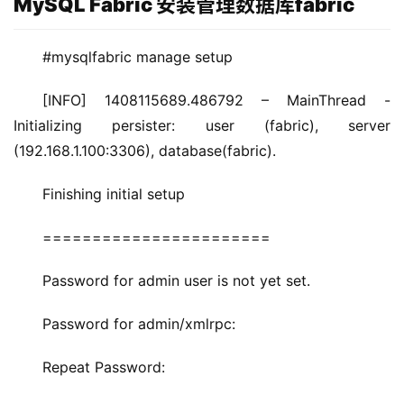
MySQL Fabric 安装管理数据库fabric
#mysqlfabric manage setup
[INFO] 1408115689.486792 – MainThread -
Initializing persister: user (fabric), server 
(192.168.1.100:3306), database(fabric).
Finishing initial setup
=======================
Password for admin user is not yet set.
Password for admin/xmlrpc:
Repeat Password: