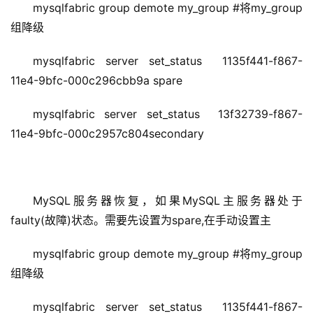
mysqlfabric group demote my_group #将my_group
组降级
mysqlfabric server set_status  1135f441-f867-
11e4-9bfc-000c296cbb9a spare
mysqlfabric server set_status  13f32739-f867-
11e4-9bfc-000c2957c804secondary
MySQL服务器恢复，如果MySQL主服务器处于
faulty(故障)状态。需要先设置为spare,在手动设置主
mysqlfabric group demote my_group #将my_group
组降级
mysqlfabric server set_status  1135f441-f867-