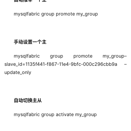
mysqlfabric group promote my_group
手动设置一个主
mysqlfabric group promote my_group–
slave_id=1135f441-f867-11e4-9bfc-000c296cbb9a –
update_only
自动切换主从
mysqlfabric group activate my_group