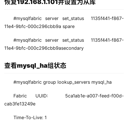
恢复192.168.1.101并设置为从库
#mysqlfabric server set_status  1135f441-f867-
11e4-9bfc-000c296cbb9a spare
#mysqlfabric server set_status  1135f441-f867-
11e4-9bfc-000c296cbb9asecondary
查看mysql_ha组状态
#mysqlfabric group lookup_servers mysql_ha
Fabric UUID:  5ca1ab1e-a007-feed-f00d-
cab3fe13249e
Time-To-Live: 1