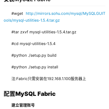
#wget 
http://mirrors.sohu.com/mysql/MySQLGUIT
ools/mysql-utilities-1.5.4.tar.gz
#tar zxvf mysql-utilities-1.5.4.tar.gz
#cd mysql-utilities-1.5.4
#python ./setup.py build
#python ./setup.py install
注:Fabric只需安装在192.168.1.100服务器上
配置MySQL Fabric
建立管理账号