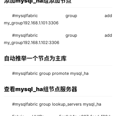
添加mysql_ha组添加节点
#mysqlfabric group add 
my_group192.168.1.101:3306
#mysqlfabric group add 
my_group192.168.1.102:3306
自动推举一个节点为主库
#mysqlfabric group promote mysql_ha
查看mysql_ha组节点服务器
#mysqlfabric group lookup_servers mysql_ha