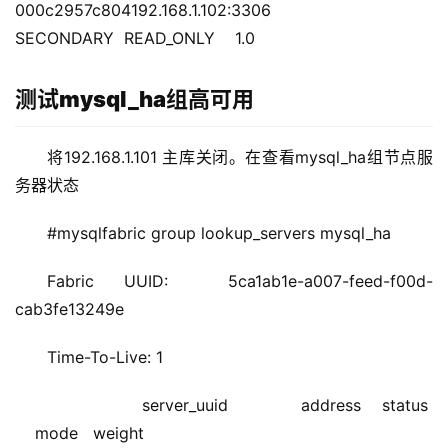
000c2957c804192.168.1.102:3306 
SECONDARY  READ_ONLY    1.0
测试mysql_ha组高可用
将192.168.1.101 主库关闭。在查看mysql_ha组节点服
务器状态
#mysqlfabric group lookup_servers mysql_ha
Fabric UUID:  5ca1ab1e-a007-feed-f00d-
cab3fe13249e
Time-To-Live: 1
                  server_uuid              address    status  
    mode   weight