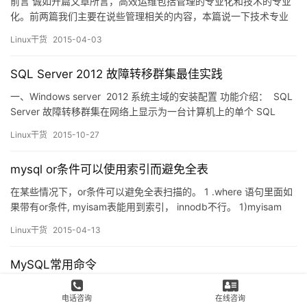
前言 诚如开篇文章所言，高效运维包括管理的专业化和技术的专业
化。前两篇我们主要在说些管理相关的内容，本篇说一下技术专业
化。希望读者朋友们能适应这个转换，谢谢。 互联网早在几年前就
Linux干货
2015-04-03
已进入Web 2.0时代，对后台支撑能力的要求，提高了几十倍甚至几
百倍。在这个演化过程中，缓存系统扮演了举足轻重的角色。 运维
SQL Server 2012 故障转移群集最佳实践
进化到今天，已经不是重复造轮子的时代。所以，我们在架构优…
一、Windows server 2012 系统主域的安装配置 功能介绍： SQL
Server 故障转移群集在网络上显示为一台计算机上的单个 SQL
Server 实例。在群集内部，一次只有一个节点拥有群集资源组，满
Linux干货
2015-10-27
足针对该故障转移群集实例的所有客户端请求。在出现故障（硬件
故障、操作系统故障、应用程序或服务故障）或进行计划升级时，
mysql or条件可以使用索引而避免全表
组…
在某些情况下，or条件可以避免全表扫描的。 1 .where 语句里面如
果带有or条件, myisam表能用到索引， innodb不行。 1)myisam
表： CREATE TABLE IF NOT EXISTS `a` ( `id` int(1)&nb…
Linux干货
2015-04-13
MySQL常用命令
本文大纲 MySQL命令 （0%） 交互式CLI工具 服务端命
电话咨询
在线咨询
令 mysqld服务器程序 数据类型 DDL语句 &n…