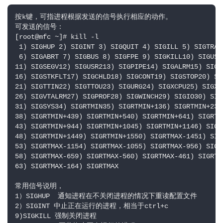
按k键，可指进程根据发送的信号执行相应的动作。

可发送的信号：

[root@mfc ~]# kill -l

 1) SIGHUP 2) SIGINT 3) SIGQUIT 4) SIGILL 5) SIGTRAP

 6) SIGABRT 7) SIGBUS 8) SIGFPE 9) SIGKILL10) SIGUSR1
11) SIGSEGV12) SIGUSR213) SIGPIPE14) SIGALRM15) SIGTE
16) SIGSTKFLT17) SIGCHLD18) SIGCONT19) SIGSTOP20) SIG
21) SIGTTIN22) SIGTTOU23) SIGURG24) SIGXCPU25) SIGXFS
26) SIGVTALRM27) SIGPROF28) SIGWINCH29) SIGIO30) SIGP
31) SIGSYS34) SIGRTMIN35) SIGRTMIN+136) SIGRTMIN+237)
38) SIGRTMIN+439) SIGRTMIN+540) SIGRTMIN+641) SIGRTM
43) SIGRTMIN+944) SIGRTMIN+1045) SIGRTMIN+1146) SIGR
48) SIGRTMIN+1449) SIGRTMIN+1550) SIGRTMAX-1451) SIG
53) SIGRTMAX-1154) SIGRTMAX-1055) SIGRTMAX-956) SIGR
58) SIGRTMAX-659) SIGRTMAX-560) SIGRTMAX-461) SIGRTM
63) SIGRTMAX-164) SIGRTMAX

常用信号说明，

1）SIGHUP  通知进程在不关闭进程的情况下重读配置文件 

2）SIGINT 中止正在运行的进程，相当于ctrl+c

9)SIGKILL 强制关闭进程 
