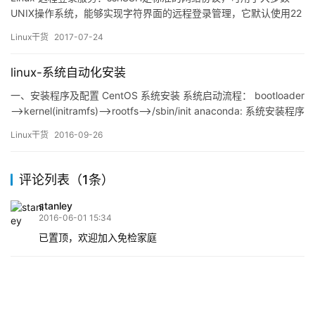
UNIX操作系统，能够实现字符界面的远程登录管理，它默认使用22
号端口，采用密文的形式在网络中传输数据，相对于通过明文传输
Linux干货
2017-07-24
的Telnet，具有更高的安全性。SSH提供了口令和密钥两种用户验证
方式，这两者都是通过密文传输数据的。不同的是，口令用户验证
linux-系统自动化安装
方式传输的是用户的账户名和密码，这要求输入的…
一、安装程序及配置 CentOS 系统安装 系统启动流程： bootloader
–>kernel(initramfs)–>rootfs–>/sbin/init anaconda: 系统安装程序
tui: 基于图形库curses 的文本 窗口 gui ：图形窗口 安装程序启动
Linux干货
2016-09-26
过程 MB…
评论列表（1条）
stanley
2016-06-01 15:34
已置顶，欢迎加入免检家庭