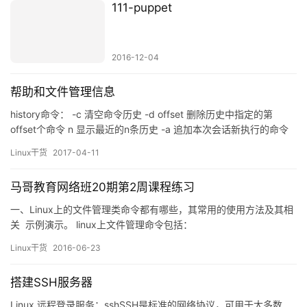
111-puppet
2016-12-04
帮助和文件管理信息
history命令： -c 清空命令历史 -d offset 删除历史中指定的第
offset个命令 n 显示最近的n条历史 -a 追加本次会话新执行的命令
历史列表至历史文件 -n 读历史文件中未读过的行到历史列表 -r 读
Linux干货
2017-04-11
历史文件附加到历史列表 -w 保存历史列表到指定的历史文件 -p 展
开历史参数成多行，但不存在历史列表中 -s 展开历史参数马一行。
马哥教育网络班20期第2周课程练习
附加在…
一、Linux上的文件管理类命令都有哪些，其常用的使用方法及其相
关 示例演示。 linux上文件管理命令包括：
ls,cat,pwd,cp,rm,cd,head,tail,more,less,cut,which,whereis,find,
Linux干货
2016-06-23
mkdir,mv; 1、ls 命令；显示文件／文件夹清单 例如：如下显示列
出根目录下的文件及目录…
搭建SSH服务器
Linux 远程登录服务：sshSSH是标准的网络协议，可用于大多数