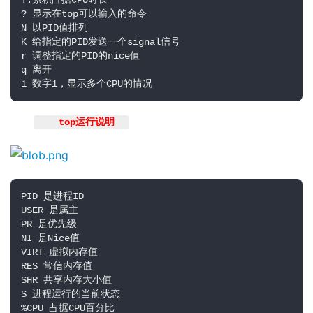
T:累积占据CPU时长 

? 显示在top可以输入的命令 

N 以PID值排列 

K 给指定的PID发送一个signal信号 

r 调整指定的PID的nice值  

q 离开  

1 数字1，显示多个CPU的情况
 top运行说明  
PID 是进程ID

USER 是属主

PR 是优先级

NI 是Nice值

VIRT 虚拟内存值

RES 常信内存值

SHR 共享内存大小值

S 进程运行的当前状态

%CPU 占据CPU百分比
