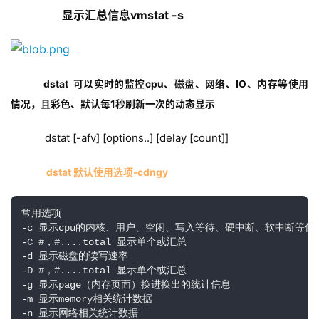
显示汇总信息vmstat -s
    dstat  
可以实时的监控cpu、磁盘、网络、IO、内存等使用
情况，且彩色、默认每1秒刷新一次的动态显示
dstat [-afv] [options..] [delay [count]]
dstat 默认使用选项-cdngy
常用选项

-c 显示cpu的内核、用户、空闲、写入等待、硬中断、软中断等信
-C #，#....total 显示单个或汇总

-d 显示磁盘的读写速率

-D #，#....total 显示单个或汇总

-g 显示page（内存页面）换进换出的统计信息

-m 显示memory相关统计数据

-n 显示网络相关统计数据
