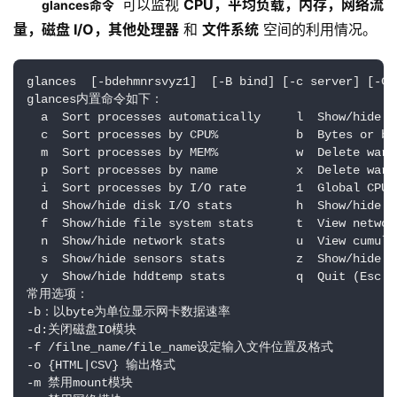
可以监视 
CPU，平均负载，内存，网络流
glances命令   
量，磁盘 I/O，其他处理器
 和 
文件系统
 空间的利用情况。
glances  [-bdehmnrsvyz1]  [-B bind] [-c server] [-C 
glances内置命令如下：

  a  Sort processes automatically     l  Show/hide lo
  c  Sort processes by CPU%           b  Bytes or bi
  m  Sort processes by MEM%           w  Delete warni
  p  Sort processes by name           x  Delete warn
  i  Sort processes by I/O rate       1  Global CPU o
  d  Show/hide disk I/O stats         h  Show/hide th
  f  Show/hide file system stats      t  View networ
  n  Show/hide network stats          u  View cumulat
  s  Show/hide sensors stats          z  Show/hide pr
  y  Show/hide hddtemp stats          q  Quit (Esc a
常用选项：

-b：以byte为单位显示网卡数据速率 

-d:关闭磁盘IO模块

-f /filne_name/file_name设定输入文件位置及格式

-o {HTML|CSV} 输出格式

-m 禁用mount模块
