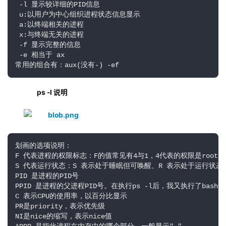
 -l 显示较详细的PID信息

 u:以用户为中心组织进程状态信息显示

 a:以终端相关的进程

 x:与终端无关的进程

 -f 显示完整的信息

 -e 相当于 ax

常用的组合有：aux(没有-) -ef
  ps -l 说明
划画的选项说明：

F 代表进程的权限标志：F的值常见有4与1，4代表的权限是root，
S 代表运行状态：S 表示处于睡眠但可唤醒、R 表示处于运行状态
PID 是进程的PID号

PPID 是进程的父进程PID号。在执行ps -l后，我又执行了bash命
C 表示CPU的使用率，以百分比显示

PR是priority，表示优先级

NI是nice的缩写，表示nice值
