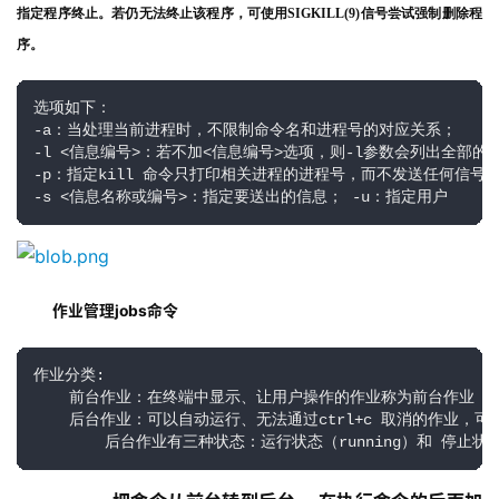
指定程序终止。若仍无法终止该程序，可使用SIGKILL(9)信号尝试强制删除程
序。
选项如下：

-a：当处理当前进程时，不限制命令名和进程号的对应关系； 

-l <信息编号>：若不加<信息编号>选项，则-l参数会列出全部的信
-p：指定kill 命令只打印相关进程的进程号，而不发送任何信号； 
-s <信息名称或编号>：指定要送出的信息； -u：指定用户
作业管理jobs命令
作业分类:

    前台作业：在终端中显示、让用户操作的作业称为前台作业

    后台作业：可以自动运行、无法通过ctrl+c 取消的作业，可
        后台作业有三种状态：运行状态（running）和 停