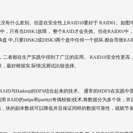
没有什么差别。但是在安全性上RAID10要好于 RAID01。如图
中，只有当DISK1故障， 整个RAID才会失效。但在RAID01中
 中,只要DISK2或DISK3两个盘中任何一个损坏,都会导致RAI
，二者都在生产实践中得到了广泛的应用。 RAID10安全性更高
关联，最好根据实 际情况测试比较选择。
,是一种尝试将RAID与Hadoop的DFS结合起来的技术。 通常的HDFS在实践中
果利用 RAID的stripe和partity(奇偶校验)技术,将数据分为多个块，
措施，块的副本数就可以降低并且保证同样的数据可靠性，就能节