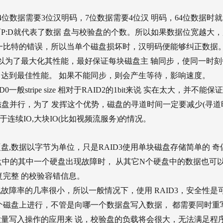
位数据需要3位汉明码，7位数据需要4位汉 明码，64位数据时
，而P:D就代表了数据 盘与校验盘的个数。所以如果数据位宽越大
一比特的错误，所以当单个磁盘损坏时，汉明码便能够纠正数据
以为了最大化其性能，最好保证每块磁盘主 轴同步，使同一时刻
达到最佳性能。 如果不能同步，则会产生等待，影响速度。
一般stripe size 相对于RAID2的1bit来说 实在太大，并不能保
多磁盘并行，为了 发挥这个优势，磁盘的寻道时间一定要减少(寻道
于连续IO,大块IO(比如视频流服务)的情况。
不同的硬盘,数据以字节为单位，只是RAID3使用单块磁盘存储简单的 奇
硬盘中的其中一个硬盘出现故障时， 从其它N个硬盘中的数据也可
复完整 的校验容错信息。
障率的几率很小，所以一般情况下，使用 RAID3，安全性是
多个磁盘上进行，不管是向哪一个数据盘写入数据， 都需要同时重
量写入操作的应用来 说，校验盘的负载将会很大，无法满足程