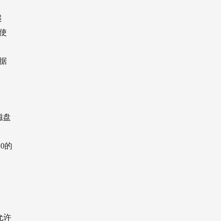
起
使
据
磁盘
0的
可允许