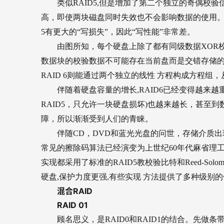
类似RAID5,但是增加了第二个独立的奇偶校
高，即使两块磁盘同时失效也不会影响数据的使用。但R
5有更大的“写损失”，因此“写性能”非常差。
由图所知，每个硬盘上除了都有同级数据XOR
数据块的校验数据不可能存在当前盘而是交错存储的。
RAID 6则能通过两个独立的线性 方程构成方程组
伴随着硬盘容量的增长,RAID6已经变得越来
RAID5，只允许一块硬盘损坏)也越来越长，甚至到
障，所以渐渐受到人们的青睐。
伴随CD，DVD和蓝光光盘的问世，存储介质
常见的擦除码算法已经演变为上世纪60年代麻省理工学院林
实现都采用了标准的RAID5教校验比特和Reed-So
硬盘,保护力度更强,有些实现 方法提供了多种级别
混合RAID
RAID 01
顾名思义，是RAID0和RAID1的结合。先做条带(0