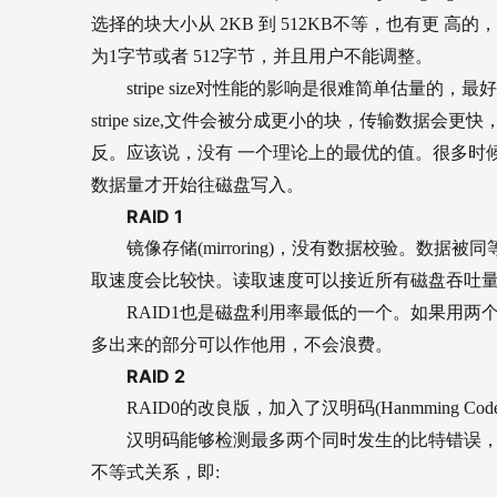
选择的块大小从 2KB 到 512KB不等，也有更 高的，但
为1字节或者 512字节，并且用户不能调整。
stripe size
对性能的影响是很难简单估量的，最好
stripe size,文件会被分成更小的块，传输数据会更快，但 
反。应该说，没有 一个理论上的最优的值。很多时
数据量才开始往磁盘写入。
RAID 1
镜像存储(mirroring)，没有数据校验。数
取速度会比较快。读取速度可以接近所有磁盘吞吐量
RAID1
也是磁盘利用率最低的一个。如果用两个不
多出来的部分可以作他用，不会浪费。
RAID 2
RAID0
的改良版，加入了汉明码(Hanmming Co
汉明码能够检测最多两个同时发生的比特错误，
不等式关系，即: