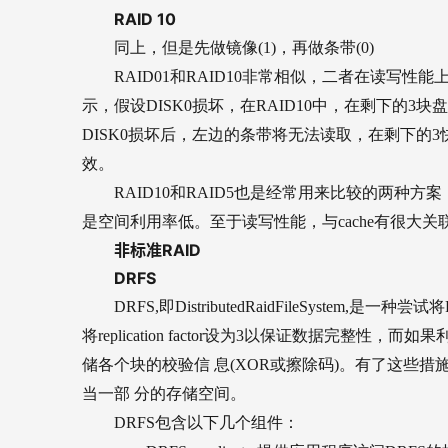
RAID 10
同上，但是先做镜像(1)，再做条带(0)
RAID01
和RAID10非常相似，二者在读写性能上
示，假设DISK0损坏，在RAID10中，在剩下的3块盘
DISK0损坏后，左边的条带将无法读取，在剩下的3快盘
效。
RAID10
和RAID5也是经常用来比较的两种方案
是空间利用率低。至于读写性能，与cache有很大
非标准RAID
DRFS
DRFS,
即DistributedRaidFileSystem
将replication factor设为3以保证数据完整性，而如
储各个块的校验信 息(XOR或擦除码)。有了这些
当一部 分的存储空间。
DRFS
包含以下几个组件：