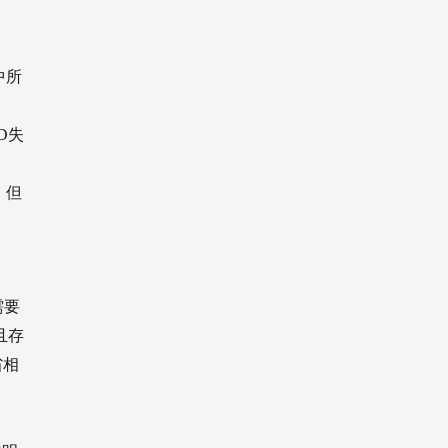
中所
，
D失
，但
需要
并且存
省相