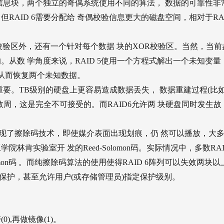
验信息块，两个独立的奇偶系统使用不同的算法， 数据的可靠性非
AID 6需要分配给 奇偶校验信息更大的磁盘空间，相对于RAI
校验区外，还有一个针对每个数据 块的XOR校验区。当然，当前
从数 学角度来说，RAID 5使用一个方程式解出一个未知变量
，从而恢复两个未知数据。
越重要。TB级别的硬盘上更容易造成数据丢失， 数据重建过程(比
数周，这是完全不可接受的。而RAID6允许两 块硬盘同时发生故
出现了擦除码技术，即使媒介表面出现划痕，仍 然可以播放，大
肯实验室开 发的Reed-Solomon码。实际情况中，多数RAI
lomon码 。而纯擦除码算法的使用使得RAID 6阵列可以失效两块以
的保护，甚至允许用户(或存储管理员)指定保护级别。
),再做镜像(1)。