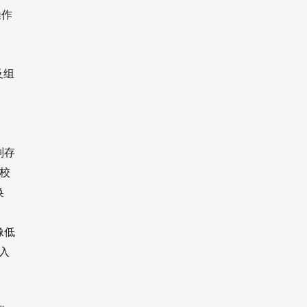
操作
及组
别存
校
换
像低
入