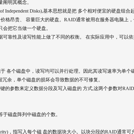
量阐明其概念。
 of Independent Disks),基本思想就是把 多个相对便宜的硬盘组合
价格昂贵、 容量巨大的硬盘。RAID通常被用在服务器电脑上，
统只会把它当做一个硬盘。
据可靠性及读写性能上做了不同的权衡。 在实际应用中，可以依
据分段存储于 各个磁盘中，读写均可以并行处理。因此其读写速率为单个
数 据冗余，单个磁盘的损坏会导致数据的不可修复。
个关键的参数来定义数据分段及写入磁盘的 方式,这两个参数对RAID
数,即等于磁盘阵列中磁盘的个数。
length,granularity)，指写入每个磁 盘的数据块大小。以块分段的RAID通常