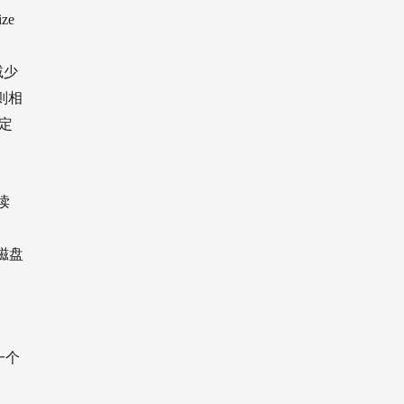
ze
减少
之则相
定
读
磁盘
一个