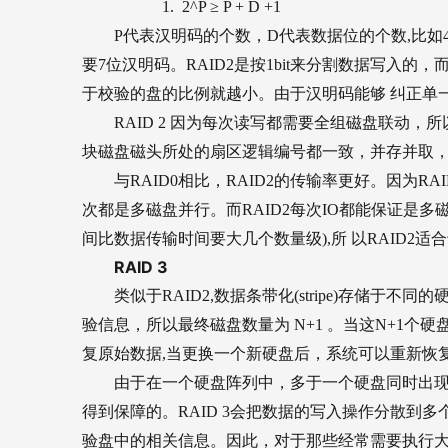
1.
2^P ≥ P + D +1
P
代表汉明码的个数，D代表数据位的个数,比如4
要7位汉明码。RAID2是按1bit来分割数据写入的
于校验的盘的比例就越小。由于汉明码能够 纠正单
RAID 2 
因为每次读写都需要全组磁盘联动，所
块磁盘磁头所处的扇区逻辑编号都一致，并存并取，
与RAID0相比，RAID2的传输率更好。因为RAID0
次都是多磁盘并行。而RAID2每次IO都能保证是
间比数据传输时间要大几个数量级),所 以RAID2适合
RAID 3
类似于RAID2,数据条带化(stripe)存储于
验信息，所以最终磁盘数量为 N+1 。当这N+1个
复原始数据,当更换一个新硬盘后，系统可以重新恢
由于在一个硬盘阵列中，多于一个硬盘同时出现故
得到保障的。RAID 3会把数据的写入操作分散到
验盘中的相关信息。因此，对于那些经常需要执行大