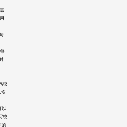
就需
，用
。
每
证每
时
偶校
以恢
可以
写校
序的